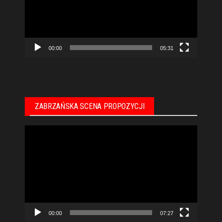
00:00
05:31
ZABRZAŃSKA SCENA PROPOZYCJI
Odtwarzacz
video
00:00
07:27