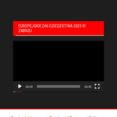
EUROPEJSKIE DNI DZIEDZICTWA 2025 W
ZABRZU
Odtwarzacz
video
00:00
03:35