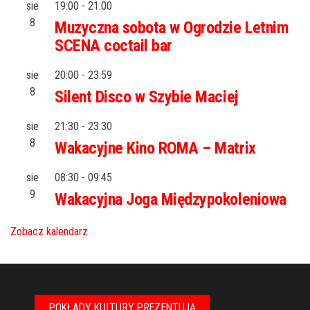
sie
19:00
-
21:00
8
Muzyczna sobota w Ogrodzie Letnim
SCENA coctail bar
sie
20:00
-
23:59
8
Silent Disco w Szybie Maciej
sie
21:30
-
23:30
8
Wakacyjne Kino ROMA – Matrix
sie
08:30
-
09:45
9
Wakacyjna Joga Międzypokoleniowa
Zobacz kalendarz
POKŁADY KULTURY PREZENTUJĄ