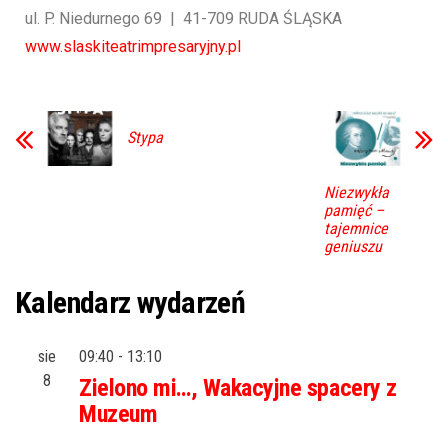
ul. P. Niedurnego 69 | 41-709 RUDA ŚLĄSKA
www.slaskiteatrimpresaryjny.pl
Stypa
Niezwykła
pamięć –
tajemnice
geniuszu
Kalendarz wydarzeń
sie
09:40
-
13:10
8
Zielono mi…, Wakacyjne spacery z
Muzeum