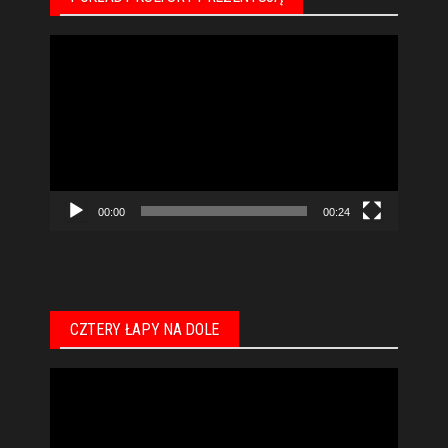
Odtwarzacz
video
00:00
00:24
CZTERY ŁAPY NA DOLE
Odtwarzacz
video