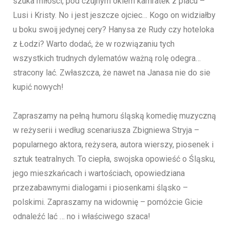
szuka miłości, pod czujnym okiem kamratek z placu –
Lusi i Kristy. No i jest jeszcze ojciec… Kogo on widziałby
u boku swoij jedynej cery? Hanysa ze Rudy czy hoteloka
z Łodzi? Warto dodać, że w rozwiązaniu tych
wszystkich trudnych dylematów ważną rolę odegra…
stracony lać. Zwłaszcza, że nawet na Janasa nie do sie
kupić nowych!
Zapraszamy na pełną humoru śląską komedię muzyczną
w reżyserii i według scenariusza Zbigniewa Stryja –
popularnego aktora, reżysera, autora wierszy, piosenek i
sztuk teatralnych. To ciepła, swojska opowieść o Śląsku,
jego mieszkańcach i wartościach, opowiedziana
przezabawnymi dialogami i piosenkami śląsko –
polskimi. Zapraszamy na widownię – pomóżcie Gicie
odnaleźć lać … no i właściwego szaca!