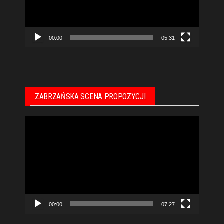
00:00
05:31
ZABRZAŃSKA SCENA PROPOZYCJI
Odtwarzacz
video
00:00
07:27