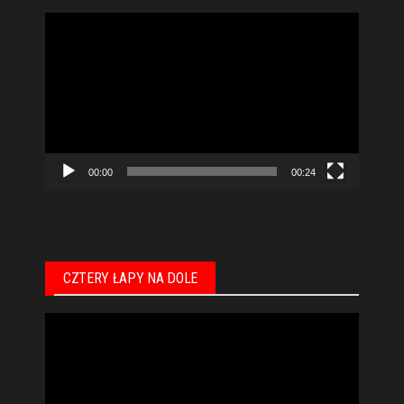
Odtwarzacz
video
00:00
00:24
CZTERY ŁAPY NA DOLE
Odtwarzacz
video