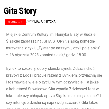
Gita Story
przez
MAJA GIRYCKA
08/01/2023
Miejskie Centrum Kultury im. Henryka Bisty w Rudzie
Śląskiej zaprasza na „GITA STORY”, śląską komedię
muzyczną z cyklu „Tyjater po naszymu, czyli po śląsku”
– 16 stycznia 2023 /poniedziałek/ godz. 18.00.
Bynek to szczery, dobry ślonski synek. Zdzich, choć
przybył z Łodzi, pracuje razem z Bynkiem, przyjaźnią się
i rozmawiają wiele o życiu, w tym oczywiście – a jakże –
o kobietach! Suwnicowo Gita wpadła Zdzichowi fest w
łoko… ale czy chłopak spoza Śląska ma u niej szanse? I
czy intencje Zdzicha są naprawdę szczere? Gita także