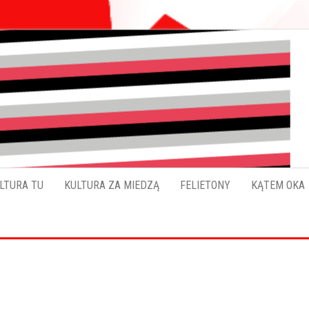
Pokładykultury.eu
Zabrzański
szybowskaz
wydarzeń
LTURA TU
KULTURA ZA MIEDZĄ
FELIETONY
KĄTEM OKA