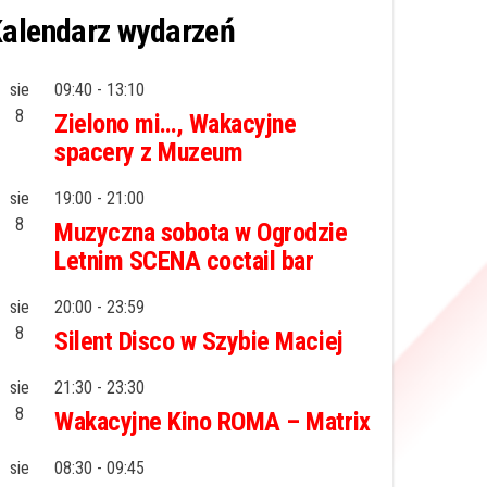
alendarz wydarzeń
sie
09:40
-
13:10
8
Zielono mi…, Wakacyjne
spacery z Muzeum
sie
19:00
-
21:00
8
Muzyczna sobota w Ogrodzie
Letnim SCENA coctail bar
sie
20:00
-
23:59
8
Silent Disco w Szybie Maciej
sie
21:30
-
23:30
8
Wakacyjne Kino ROMA – Matrix
sie
08:30
-
09:45