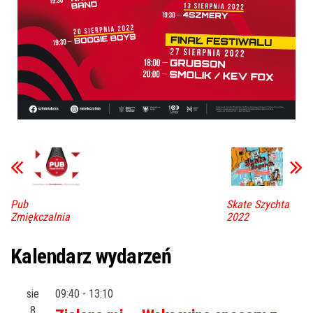
Pub
Skate Szychta
Zmiękczalnia
2022
Kalendarz wydarzeń
sie
09:40
-
13:10
8