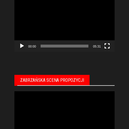
video
00:00
05:31
ZABRZAŃSKA SCENA PROPOZYCJI
Odtwarzacz
video