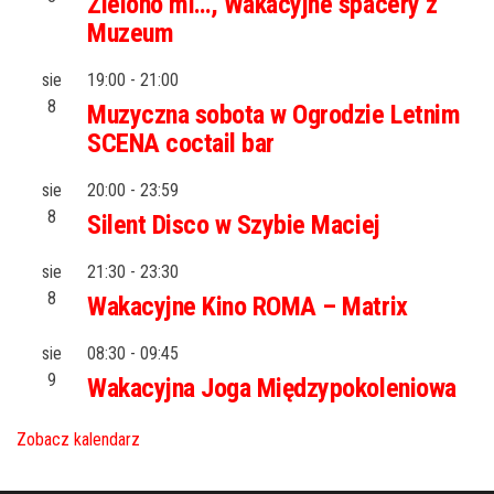
Zielono mi…, Wakacyjne spacery z
Muzeum
sie
19:00
-
21:00
8
Muzyczna sobota w Ogrodzie Letnim
SCENA coctail bar
sie
20:00
-
23:59
8
Silent Disco w Szybie Maciej
sie
21:30
-
23:30
8
Wakacyjne Kino ROMA – Matrix
sie
08:30
-
09:45
9
Wakacyjna Joga Międzypokoleniowa
Zobacz kalendarz