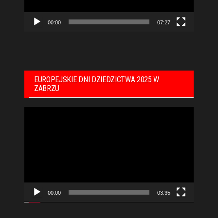
00:00
07:27
EUROPEJSKIE DNI DZIEDZICTWA 2025 W
ZABRZU
Odtwarzacz
video
00:00
03:35