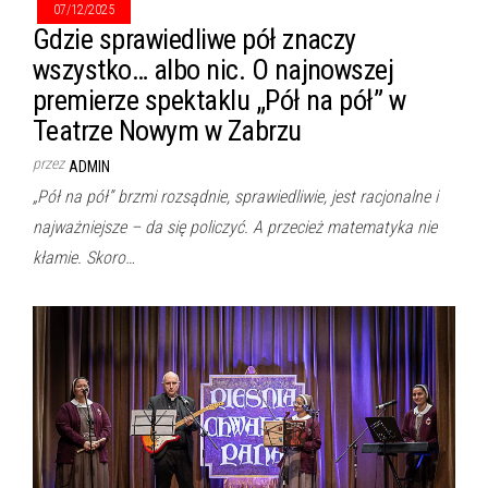
07/12/2025
Gdzie sprawiedliwe pół znaczy
wszystko… albo nic. O najnowszej
premierze spektaklu „Pół na pół” w
Teatrze Nowym w Zabrzu
przez
ADMIN
„Pół na pół” brzmi rozsądnie, sprawiedliwie, jest racjonalne i
najważniejsze – da się policzyć. A przecież matematyka nie
kłamie. Skoro…