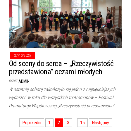
27/10/2025
Od sceny do serca – „Rzeczywistość
przedstawiona” oczami młodych
przez
ADMIN
W ostatnią sobotę zakończyło się jedno z najpiękniejszych
wydarzeń w roku dla wszystkich teatromanów – Festiwal
Dramaturgii Współczesnej „Rzeczywistość przedstawiona”.…
Nawigacja
Poprzedni
1
2
3
…
15
Następny