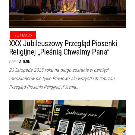
26/11/2025
XXX Jubileuszowy Przegląd Piosenki
Religijnej „Pieśnią Chwalmy Pana”
przez
ADMIN
23 listopada 2025 roku na długo zostanie w pamięci
mieszkańców nie tylko Pawłowa ale wszystkich zabrzan.
Przegląd Piosenki Religijnej „Pieśnią…