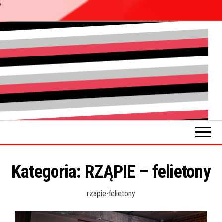
'
Przejdź
do
Pokładykultury.eu
Zabrzański
treści
szybowskaz
wydarzeń
Kategoria:
RZĄPIE – felietony
rzapie-felietony