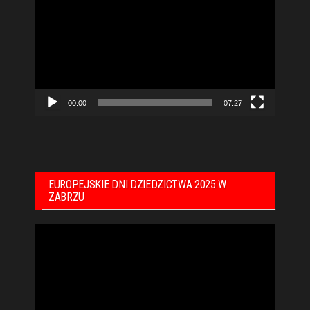
video
00:00
07:27
EUROPEJSKIE DNI DZIEDZICTWA 2025 W
ZABRZU
Odtwarzacz
video