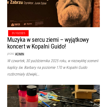
31/10/2025
Muzyka w sercu ziemi – wyjątkowy
koncert w Kopalni Guido!
przez
ADMIN
W czwartek, 30 października 2025 roku, w niezwykłej scenerii
kaplicy św. Barbary na poziomie 170 w Kopalni Guido
rozbrzmiały dźwięki,…