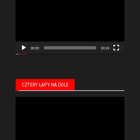
video
00:00
00:24
CZTERY ŁAPY NA DOLE
Odtwarzacz
video