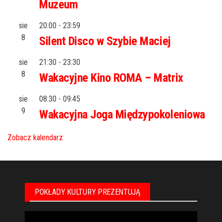
Muzeum
sie
20:00
-
23:59
8
Silent Disco w Szybie Maciej
sie
21:30
-
23:30
8
Wakacyjne Kino ROMA – Matrix
sie
08:30
-
09:45
9
Wakacyjna Joga Międzypokoleniowa
Zobacz kalendarz
POKŁADY KULTURY PREZENTUJĄ
Odtwarzacz