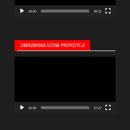
00:00
05:31
ZABRZAŃSKA SCENA PROPOZYCJI
Odtwarzacz
video
00:00
07:27