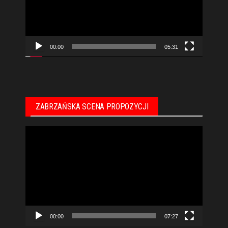
00:00
05:31
ZABRZAŃSKA SCENA PROPOZYCJI
Odtwarzacz
video
00:00
07:27