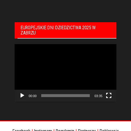
EUROPEJSKIE DNI DZIEDZICTWA 2025 W
ZABRZU
Odtwarzacz
video
00:00
03:35