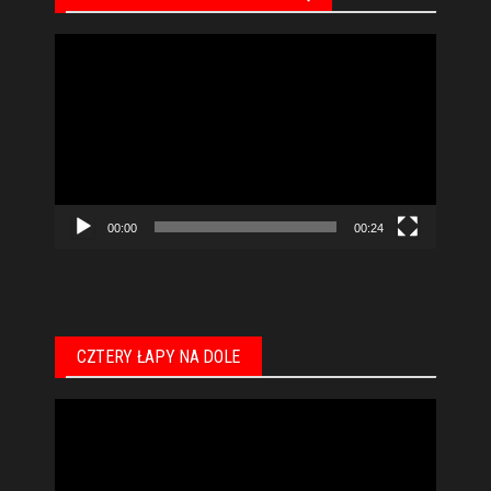
Odtwarzacz
video
00:00
00:24
CZTERY ŁAPY NA DOLE
Odtwarzacz
video