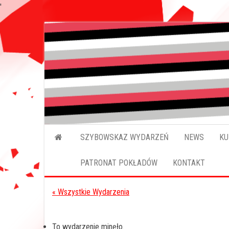
'
Przejdź
do
treści
SZYBOWSKAZ WYDARZEŃ
NEWS
KU
PATRONAT POKŁADÓW
KONTAKT
« Wszystkie Wydarzenia
To wydarzenie minęło.