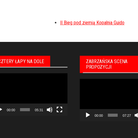
II Bieg pod ziemią Kopalnia Guido
CZTERY ŁAPY NA DOLE
ZABRZAŃSKA SCENA
PROPOZYCJI
warzacz
Odtwarzacz
eo
video
00:00
05:31
00:00
07:27