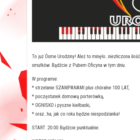
To już Ósme Urodziny! Ależ to minęło…niezliczona iloś
smutków. Bądźcie z Pubem Oficyna w tym dniu.
W programie:
* strzelanie SZAMPANAMI plus chóralne 100 LAT,
* poczęstunek domową porterówką,
* OGNISKO i pyszne kiełbaski,
* oraz…ha, jak co roku będzie niespodzianka!
START: 20.00 Bądźcie punktualnie.