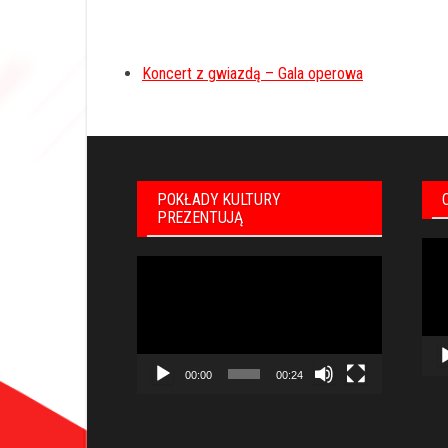
Koncert z gwiazdą – Gala operowa
POKŁADY KULTURY
PREZENTUJĄ
Odt
Odtwarzacz
vid
video
00:00
00:24