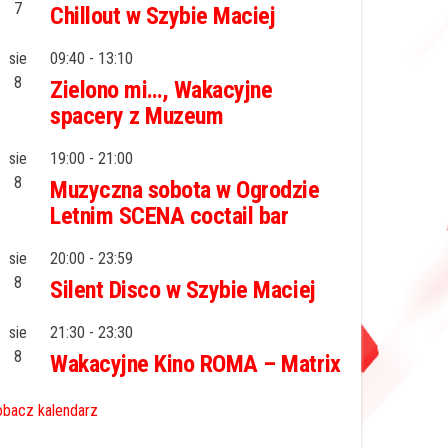
7
Chillout w Szybie Maciej
sie
09:40
-
13:10
8
Zielono mi…, Wakacyjne
spacery z Muzeum
sie
19:00
-
21:00
8
Muzyczna sobota w Ogrodzie
Letnim SCENA coctail bar
sie
20:00
-
23:59
8
Silent Disco w Szybie Maciej
sie
21:30
-
23:30
8
Wakacyjne Kino ROMA – Matrix
bacz kalendarz