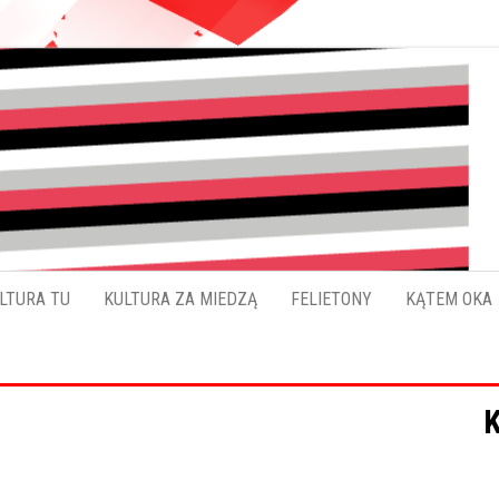
Pokładykultury.eu
Zabrzański
szybowskaz
wydarzeń
LTURA TU
KULTURA ZA MIEDZĄ
FELIETONY
KĄTEM OKA
K