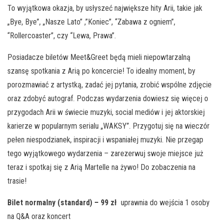
To wyjątkowa okazja, by usłyszeć największe hity Arii, takie jak
„Bye, Bye”, „Nasze Lato” ,”Koniec”, “Zabawa z ogniem”,
“Rollercoaster”, czy “Lewa, Prawa”.
Posiadacze biletów Meet&Greet będą mieli niepowtarzalną
szansę spotkania z Arią po koncercie! To idealny moment, by
porozmawiać z artystką, zadać jej pytania, zrobić wspólne zdjęcie
oraz zdobyć autograf. Podczas wydarzenia dowiesz się więcej o
przygodach Arii w świecie muzyki, social mediów i jej aktorskiej
karierze w popularnym serialu „WAKSY”. Przygotuj się na wieczór
pełen niespodzianek, inspiracji i wspaniałej muzyki. Nie przegap
tego wyjątkowego wydarzenia – zarezerwuj swoje miejsce już
teraz i spotkaj się z Arią Martelle na żywo! Do zobaczenia na
trasie!
Bilet normalny
(standard)
– 99 zł
uprawnia do wejścia 1 osoby
na Q&A oraz koncert