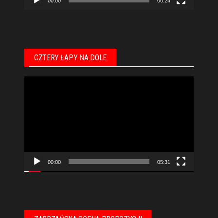
00:00
00:24
CZTERY ŁAPY NA DOLE
Odtwarzacz
video
00:00
05:31