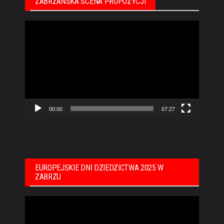
ZABRZAŃSKA SCENA PROPOZYCJI
Odtwarzacz
video
00:00
07:27
EUROPEJSKIE DNI DZIEDZICTWA 2025 W
ZABRZU
Odtwarzacz
video