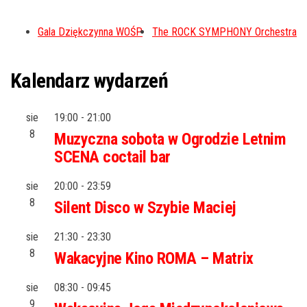
Gala Dziękczynna WOŚP
The ROCK SYMPHONY Orchestra
Kalendarz wydarzeń
sie
19:00
-
21:00
8
Muzyczna sobota w Ogrodzie Letnim
SCENA coctail bar
sie
20:00
-
23:59
8
Silent Disco w Szybie Maciej
sie
21:30
-
23:30
8
Wakacyjne Kino ROMA – Matrix
sie
08:30
-
09:45
9