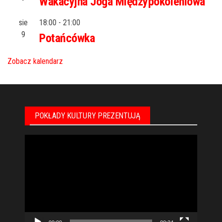
Wakacyjna Joga Międzypokoleniowa
sie
18:00
-
21:00
9
Potańcówka
Zobacz kalendarz
POKŁADY KULTURY PREZENTUJĄ
Odtwarzacz
video