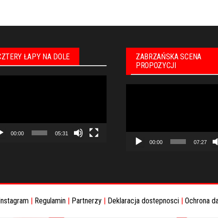
CZTERY ŁAPY NA DOLE
ZABRZAŃSKA SCENA
PROPOZYCJI
warzacz
Odtwarzacz
eo
video
00:00
05:31
00:00
07:27
Instagram
|
Regulamin
|
Partnerzy
|
Deklaracja dostepnosci
|
Ochrona d