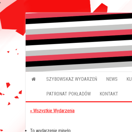
'
Przejdź
do
treści
SZYBOWSKAZ WYDARZEŃ
NEWS
KU
PATRONAT POKŁADÓW
KONTAKT
« Wszystkie Wydarzenia
To wydarzenie minęło.