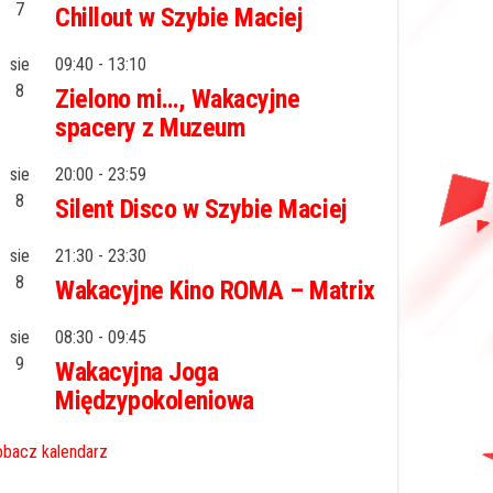
7
Chillout w Szybie Maciej
sie
09:40
-
13:10
8
Zielono mi…, Wakacyjne
spacery z Muzeum
sie
20:00
-
23:59
8
Silent Disco w Szybie Maciej
sie
21:30
-
23:30
8
Wakacyjne Kino ROMA – Matrix
sie
08:30
-
09:45
9
Wakacyjna Joga
Międzypokoleniowa
bacz kalendarz