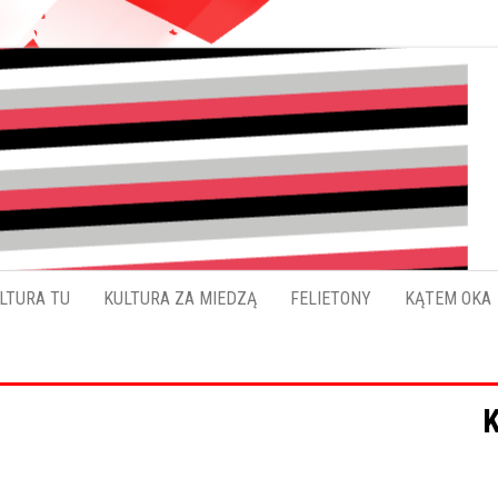
Pokładykultury.eu
Zabrzański
szybowskaz
wydarzeń
LTURA TU
KULTURA ZA MIEDZĄ
FELIETONY
KĄTEM OKA
K