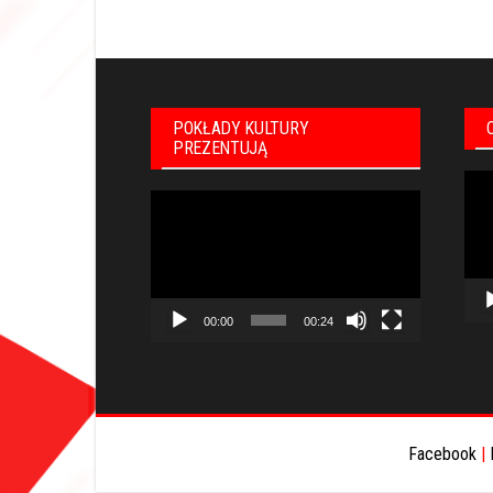
POKŁADY KULTURY
PREZENTUJĄ
Odt
Odtwarzacz
vid
video
00:00
00:24
Facebook
|