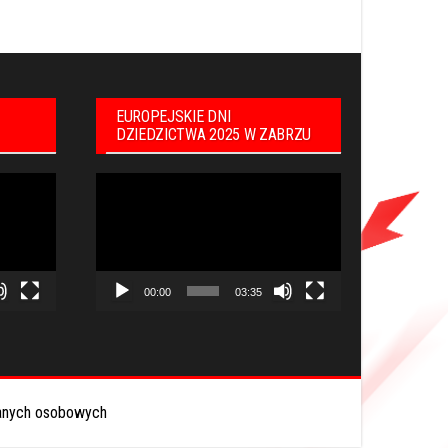
EUROPEJSKIE DNI
DZIEDZICTWA 2025 W ZABRZU
Odtwarzacz
video
00:00
03:35
anych osobowych