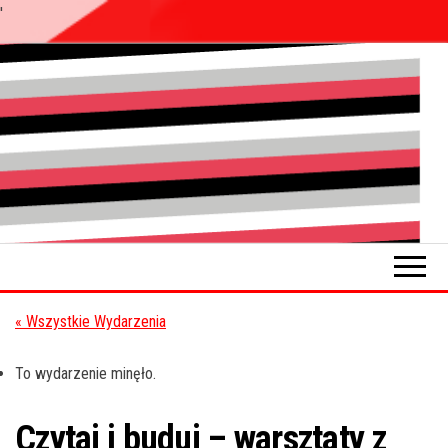
'
Przejdź
do
Pokładykultury.eu
Zabrzański
treści
szybowskaz
wydarzeń
« Wszystkie Wydarzenia
To wydarzenie minęło.
Czytaj i buduj – warsztaty z