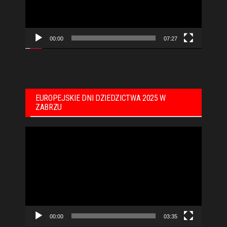
00:00
07:27
EUROPEJSKIE DNI DZIEDZICTWA 2025 W
ZABRZU
Odtwarzacz
video
00:00
03:35