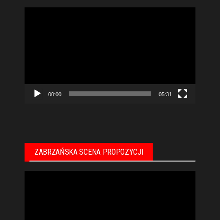
Odtwarzacz
video
00:00
05:31
ZABRZAŃSKA SCENA PROPOZYCJI
Odtwarzacz
video