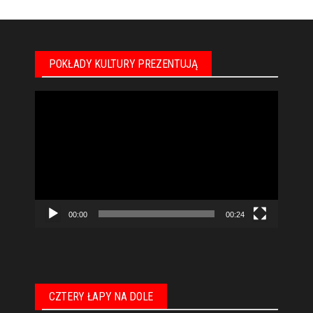
POKŁADY KULTURY PREZENTUJĄ
Odtwarzacz
video
00:00
00:24
CZTERY ŁAPY NA DOLE