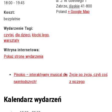
ul. J. W. Goethego 1
18:00 - 19:45
Zabrze
,
śląskie
41-800
Poland
+ Google Map
Koszt:
bezpłatnie
Wydarzenie Tagi:
czytaj
,
dla dzieci
,
klocki lego
,
warsztaty
Witryna internetowa:
Pinokio – interaktywny musical dla
Życie po życiu, czyli coś
najmłodszych!
z niczego
Kalendarz wydarzeń