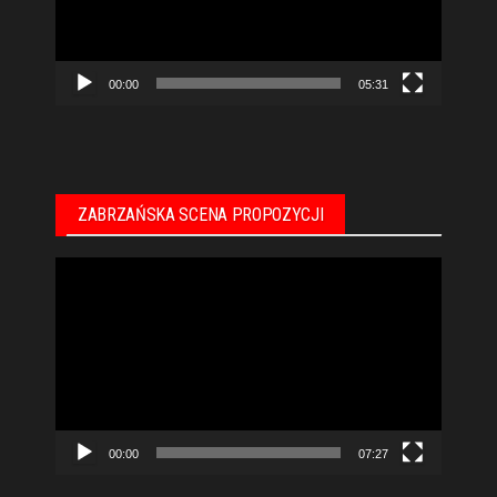
00:00
05:31
ZABRZAŃSKA SCENA PROPOZYCJI
Odtwarzacz
video
00:00
07:27