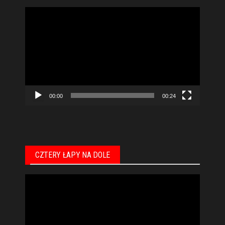
Odtwarzacz
video
00:00
00:24
CZTERY ŁAPY NA DOLE
Odtwarzacz
video