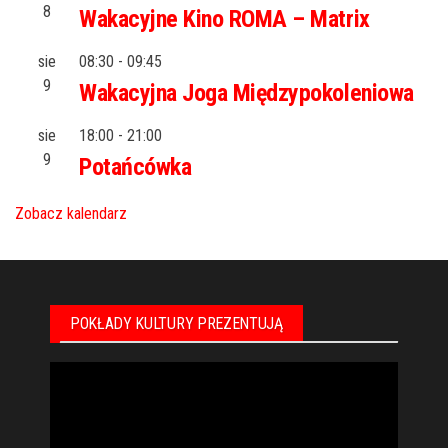
8
Wakacyjne Kino ROMA – Matrix
sie
08:30
-
09:45
9
Wakacyjna Joga Międzypokoleniowa
sie
18:00
-
21:00
9
Potańcówka
Zobacz kalendarz
POKŁADY KULTURY PREZENTUJĄ
Odtwarzacz
video