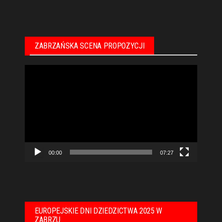
ZABRZAŃSKA SCENA PROPOZYCJI
Odtwarzacz
video
00:00
07:27
EUROPEJSKIE DNI DZIEDZICTWA 2025 W
ZABRZU