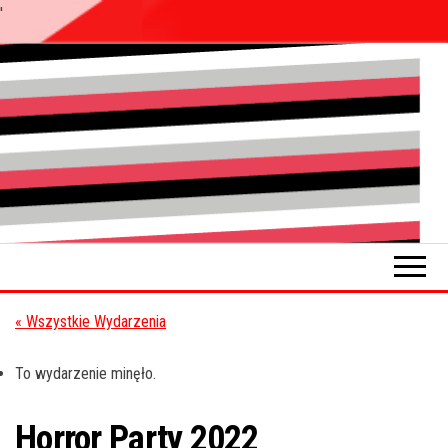
'
Przejdź
do
Pokładykultury.eu
Zabrzański
treści
szybowskaz
wydarzeń
« Wszystkie Wydarzenia
To wydarzenie minęło.
Horror Party 2022