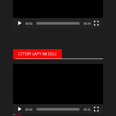
00:00
00:24
CZTERY ŁAPY NA DOLE
Odtwarzacz
video
00:00
05:31