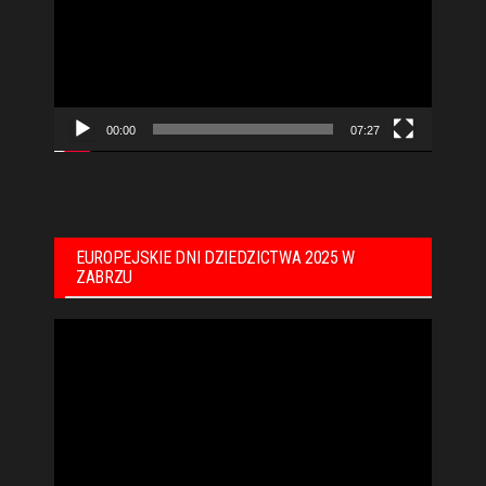
00:00
07:27
EUROPEJSKIE DNI DZIEDZICTWA 2025 W
ZABRZU
Odtwarzacz
video