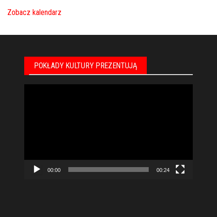
Zobacz kalendarz
POKŁADY KULTURY PREZENTUJĄ
Odtwarzacz
video
00:00
00:24