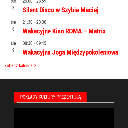
sie
20:00
-
23:59
8
Silent Disco w Szybie Maciej
sie
21:30
-
23:30
8
Wakacyjne Kino ROMA – Matrix
sie
08:30
-
09:45
9
Wakacyjna Joga Międzypokoleniowa
Zobacz kalendarz
POKŁADY KULTURY PREZENTUJĄ
Odtwarzacz
video