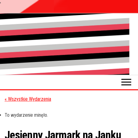
'
Przejdź
do
Pokładykultury.eu
Zabrzański
treści
szybowskaz
wydarzeń
« Wszystkie Wydarzenia
To wydarzenie minęło.
Jesienny Jarmark na Janku