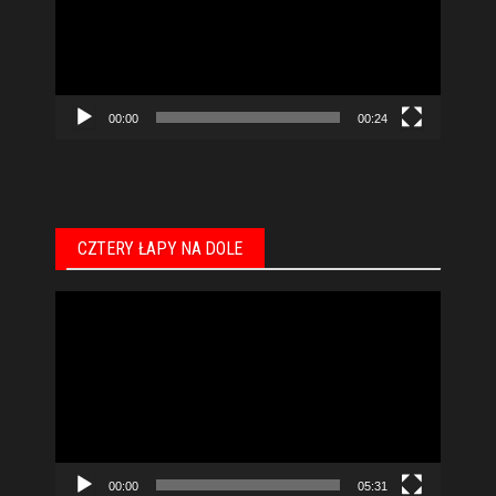
00:00
00:24
CZTERY ŁAPY NA DOLE
Odtwarzacz
video
00:00
05:31