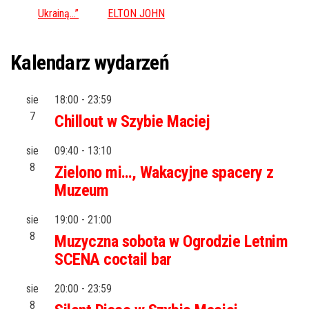
Ukrainą…”
ELTON JOHN
Kalendarz wydarzeń
sie
18:00
-
23:59
7
Chillout w Szybie Maciej
sie
09:40
-
13:10
8
Zielono mi…, Wakacyjne spacery z
Muzeum
sie
19:00
-
21:00
8
Muzyczna sobota w Ogrodzie Letnim
SCENA coctail bar
sie
20:00
-
23:59
8