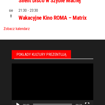
Silent Disco w Szybie Maciej
sie
21:30
-
23:30
8
Wakacyjne Kino ROMA – Matrix
Zobacz kalendarz
POKŁADY KULTURY PREZENTUJĄ
Odtwarzacz
video
00:00
00:24