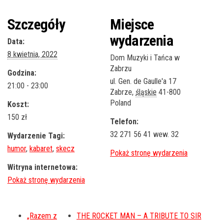
Szczegóły
Miejsce
wydarzenia
Data:
8 kwietnia, 2022
Dom Muzyki i Tańca w
Zabrzu
Godzina:
ul. Gen. de Gaulle'a 17
21:00 - 23:00
Zabrze
,
śląskie
41-800
Poland
Koszt:
150 zł
Telefon:
32 271 56 41 wew. 32
Wydarzenie Tagi:
humor
,
kabaret
,
skecz
Witryna internetowa:
„Razem z
THE ROCKET MAN – A TRIBUTE TO SIR