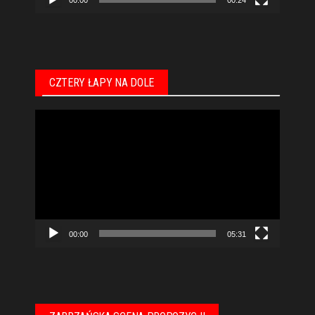
CZTERY ŁAPY NA DOLE
Odtwarzacz
video
00:00
05:31