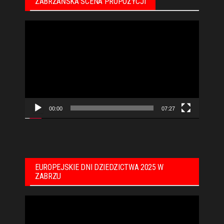
ZABRZAŃSKA SCENA PROPOZYCJI
Odtwarzacz
video
00:00
07:27
EUROPEJSKIE DNI DZIEDZICTWA 2025 W
ZABRZU
Odtwarzacz
video