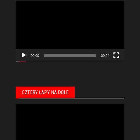
Odtwarzacz
video
00:00
00:24
CZTERY ŁAPY NA DOLE
Odtwarzacz
video