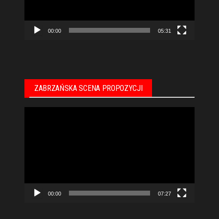
00:00
05:31
ZABRZAŃSKA SCENA PROPOZYCJI
Odtwarzacz
video
00:00
07:27