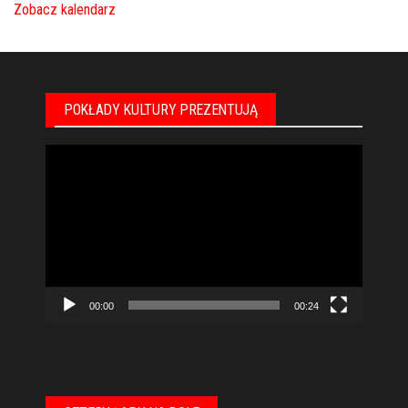
Zobacz kalendarz
POKŁADY KULTURY PREZENTUJĄ
Odtwarzacz
video
00:00
00:24