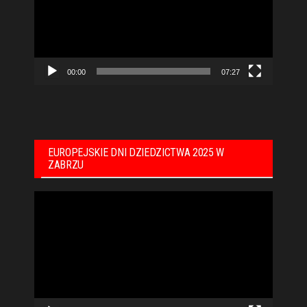
00:00
07:27
EUROPEJSKIE DNI DZIEDZICTWA 2025 W
ZABRZU
Odtwarzacz
video