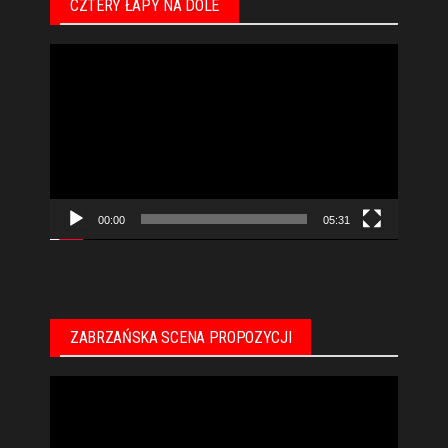
CZTERY ŁAPY NA DOLE
Odtwarzacz
video
00:00
05:31
ZABRZAŃSKA SCENA PROPOZYCJI
Odtwarzacz
video