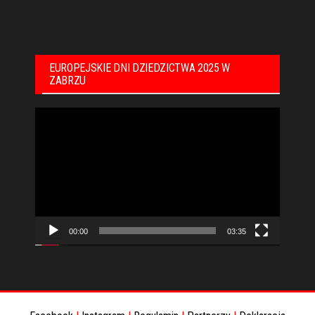
EUROPEJSKIE DNI DZIEDZICTWA 2025 W
ZABRZU
Odtwarzacz
video
00:00
03:35