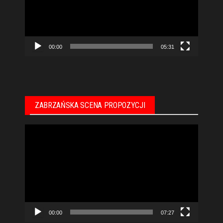
00:00
05:31
ZABRZAŃSKA SCENA PROPOZYCJI
Odtwarzacz
video
00:00
07:27