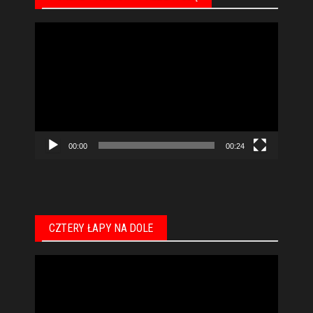
Odtwarzacz
video
00:00
00:24
CZTERY ŁAPY NA DOLE
Odtwarzacz
video