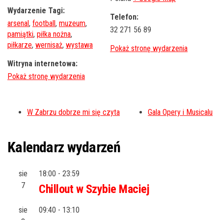
Wydarzenie Tagi:
Telefon:
arsenal
,
football
,
muzeum
,
32 271 56 89
pamiątki
,
piłka nożna
,
piłkarze
,
wernisaż
,
wystawa
Witryna internetowa:
W Zabrzu dobrze mi się czyta
Gala Opery i Musicalu
Kalendarz wydarzeń
sie
18:00
-
23:59
7
Chillout w Szybie Maciej
sie
09:40
-
13:10