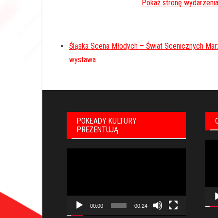
Śląska Scena Młodych – Świat Scenicznych Ma
wystawa
POKŁADY KULTURY
PREZENTUJĄ
Odt
Odtwarzacz
vid
video
00:00
00:24