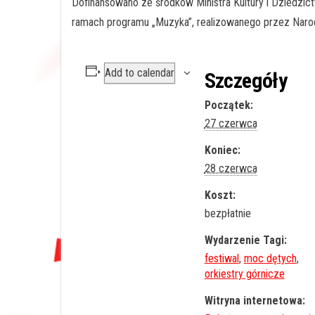
Dofinansowano ze środków Ministra Kultury i Dziedz
ramach programu „Muzyka”, realizowanego przez Narod
Add to calendar
Szczegóły
Początek:
27 czerwca
Koniec:
28 czerwca
Koszt:
bezpłatnie
Wydarzenie Tagi:
festiwal
,
moc dętych
,
orkiestry górnicze
Witryna internetowa: