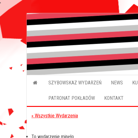
'
Przejdź
do
treści
SZYBOWSKAZ WYDARZEŃ
NEWS
KU
PATRONAT POKŁADÓW
KONTAKT
« Wszystkie Wydarzenia
To wydarzenie minęło.