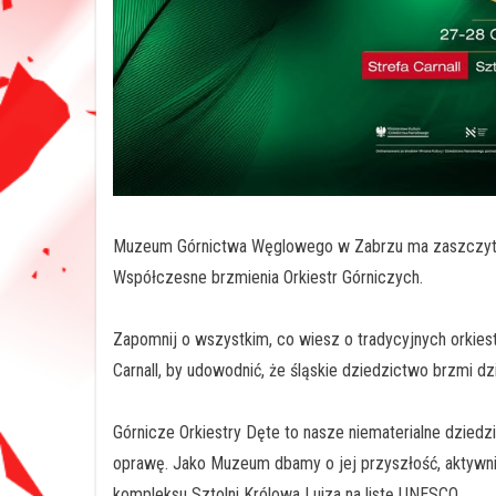
Muzeum Górnictwa Węglowego w Zabrzu ma zaszczyt 
Współczesne brzmienia Orkiestr Górniczych.
Zapomnij o wszystkim, co wiesz o tradycyjnych orkiest
Carnall, by udowodnić, że śląskie dziedzictwo brzmi dz
Górnicze Orkiestry Dęte to nasze niematerialne dziedz
oprawę. Jako Muzeum dbamy o jej przyszłość, aktywnie
kompleksu Sztolni Królowa Luiza na listę UNESCO.