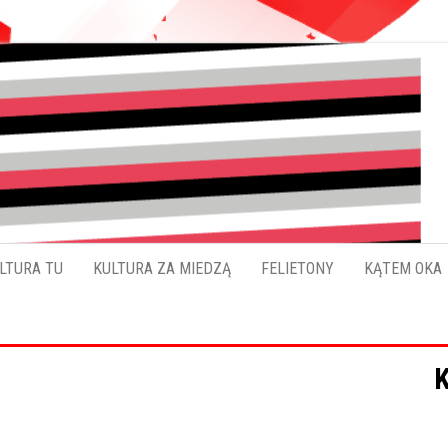
Pokładykultury.eu
Zabrzański
szybowskaz
wydarzeń
LTURA TU
KULTURA ZA MIEDZĄ
FELIETONY
KĄTEM OKA
K