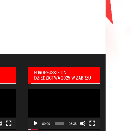
EUROPEJSKIE DNI
DZIEDZICTWA 2025 W ZABRZU
Odtwarzacz
video
00:00
03:35