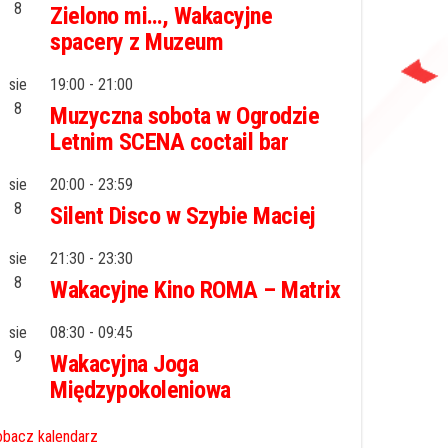
8
Zielono mi…, Wakacyjne
spacery z Muzeum
sie
19:00
-
21:00
8
Muzyczna sobota w Ogrodzie
Letnim SCENA coctail bar
sie
20:00
-
23:59
8
Silent Disco w Szybie Maciej
sie
21:30
-
23:30
8
Wakacyjne Kino ROMA – Matrix
sie
08:30
-
09:45
9
Wakacyjna Joga
Międzypokoleniowa
bacz kalendarz