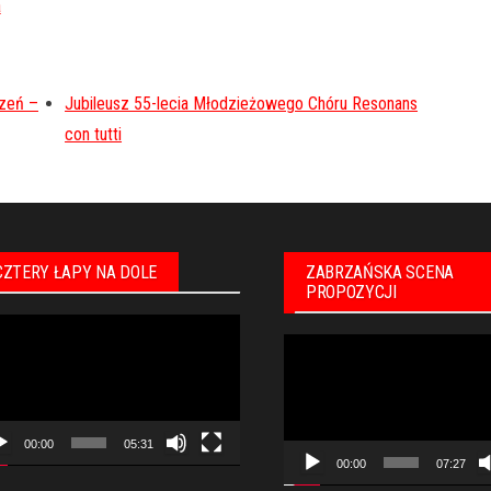
rzeń –
Jubileusz 55-lecia Młodzieżowego Chóru Resonans
con tutti
CZTERY ŁAPY NA DOLE
ZABRZAŃSKA SCENA
PROPOZYCJI
warzacz
Odtwarzacz
eo
video
00:00
05:31
00:00
07:27