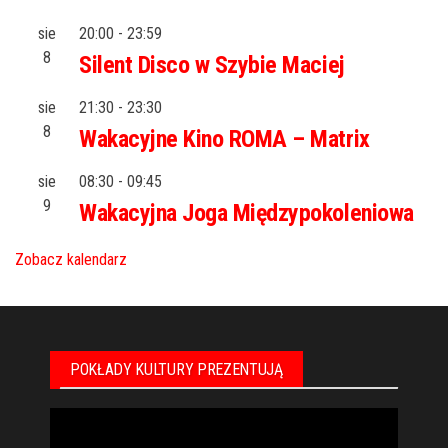
sie
20:00
-
23:59
8
Silent Disco w Szybie Maciej
sie
21:30
-
23:30
8
Wakacyjne Kino ROMA – Matrix
sie
08:30
-
09:45
9
Wakacyjna Joga Międzypokoleniowa
Zobacz kalendarz
POKŁADY KULTURY PREZENTUJĄ
Odtwarzacz