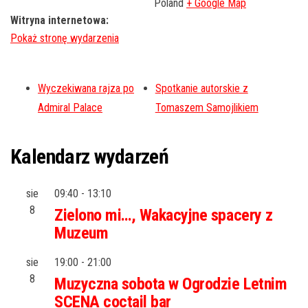
Poland
+ Google Map
Witryna internetowa:
Wyczekiwana rajza po
Spotkanie autorskie z
Admiral Palace
Tomaszem Samojlikiem
Kalendarz wydarzeń
sie
09:40
-
13:10
8
Zielono mi…, Wakacyjne spacery z
Muzeum
sie
19:00
-
21:00
8
Muzyczna sobota w Ogrodzie Letnim
SCENA coctail bar