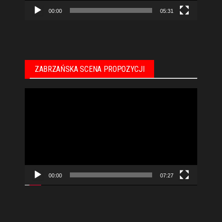
00:00
05:31
ZABRZAŃSKA SCENA PROPOZYCJI
Odtwarzacz
video
00:00
07:27