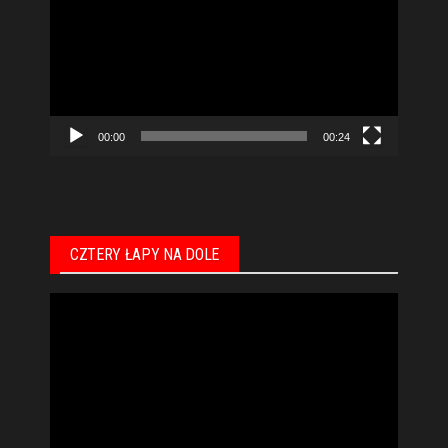
video
00:00
00:24
CZTERY ŁAPY NA DOLE
Odtwarzacz
video