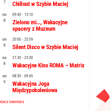
7
Chillout w Szybie Maciej
sie
09:40
-
13:10
8
Zielono mi…, Wakacyjne
spacery z Muzeum
sie
20:00
-
23:59
8
Silent Disco w Szybie Maciej
sie
21:30
-
23:30
8
Wakacyjne Kino ROMA – Matrix
sie
08:30
-
09:45
9
Wakacyjna Joga
Międzypokoleniowa
bacz kalendarz