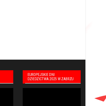
EUROPEJSKIE DNI
DZIEDZICTWA 2025 W ZABRZU
Odtwarzacz
video