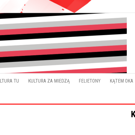
Pokładykultury.eu
Zabrzański
szybowskaz
wydarzeń
LTURA TU
KULTURA ZA MIEDZĄ
FELIETONY
KĄTEM OKA
K