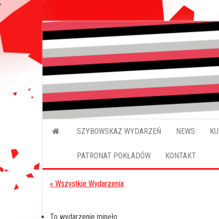
'
Przejdź
do
treści
SZYBOWSKAZ WYDARZEŃ
NEWS
KU
PATRONAT POKŁADÓW
KONTAKT
« Wszystkie Wydarzenia
To wydarzenie minęło.