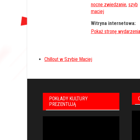
nocne zwiedzanie
,
szyb
maciej
Witryna internetowa:
Chillout w Szybie Maciej
POKŁADY KULTURY
PREZENTUJĄ
Odt
Odtwarzacz
vid
video