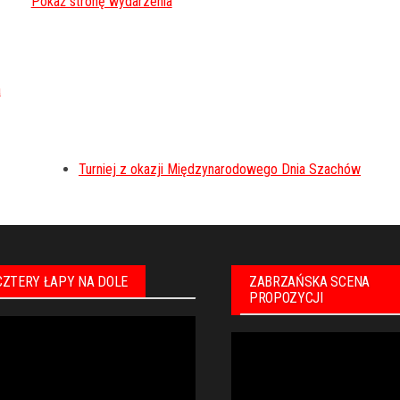
Turniej z okazji Międzynarodowego Dnia Szachów
CZTERY ŁAPY NA DOLE
ZABRZAŃSKA SCENA
PROPOZYCJI
warzacz
Odtwarzacz
eo
video