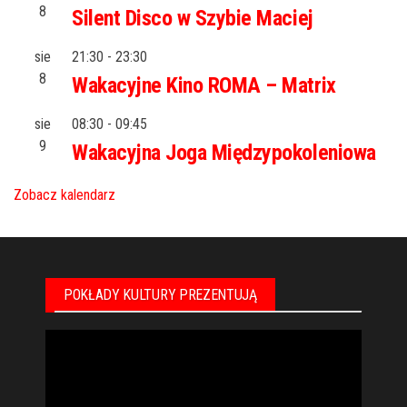
8
Silent Disco w Szybie Maciej
sie
21:30
-
23:30
8
Wakacyjne Kino ROMA – Matrix
sie
08:30
-
09:45
9
Wakacyjna Joga Międzypokoleniowa
Zobacz kalendarz
POKŁADY KULTURY PREZENTUJĄ
Odtwarzacz
video