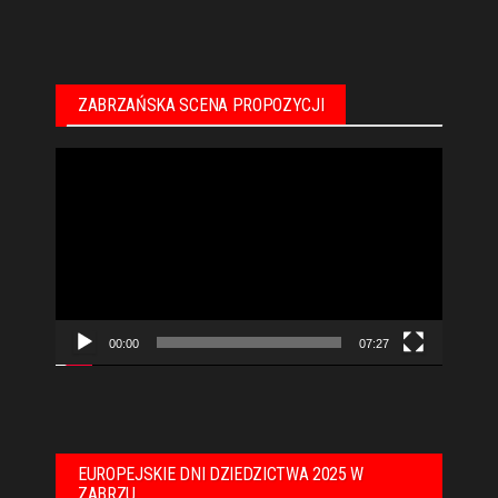
ZABRZAŃSKA SCENA PROPOZYCJI
Odtwarzacz
video
00:00
07:27
EUROPEJSKIE DNI DZIEDZICTWA 2025 W
ZABRZU