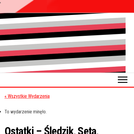
'
Przejdź
do
Pokładykultury.eu
Zabrzański
treści
szybowskaz
wydarzeń
« Wszystkie Wydarzenia
To wydarzenie minęło.
Ostatki – Śledzik, Seta,