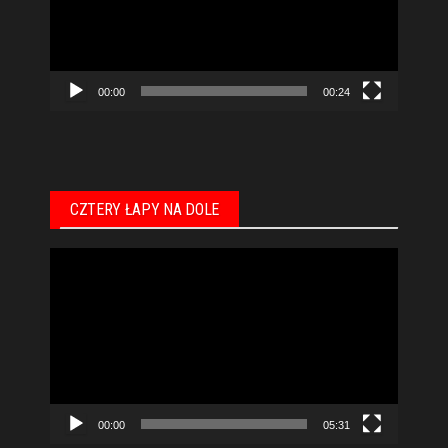
00:00
00:24
CZTERY ŁAPY NA DOLE
Odtwarzacz
video
00:00
05:31