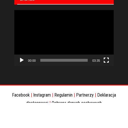
Odtwarzacz
video
00:00
03:35
Facebook
|
Instagram
|
Regulamin
|
Partnerzy
|
Deklaracja
dostepnosci
|
Ochrona danych osobowych