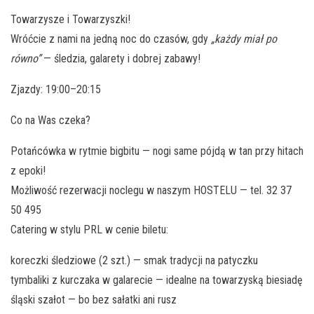
Towarzysze i Towarzyszki!
Wróćcie z nami na jedną noc do czasów, gdy
„każdy miał po
równo”
— śledzia, galarety i dobrej zabawy!
Zjazdy: 19:00–20:15
Co na Was czeka?
Potańcówka w rytmie bigbitu — nogi same pójdą w tan przy hitach
z epoki!
Możliwość rezerwacji noclegu w naszym HOSTELU — tel. 32 37
50 495
Catering w stylu PRL w cenie biletu:
koreczki śledziowe (2 szt.) — smak tradycji na patyczku
tymbaliki z kurczaka w galarecie — idealne na towarzyską biesiadę
śląski szałot — bo bez sałatki ani rusz