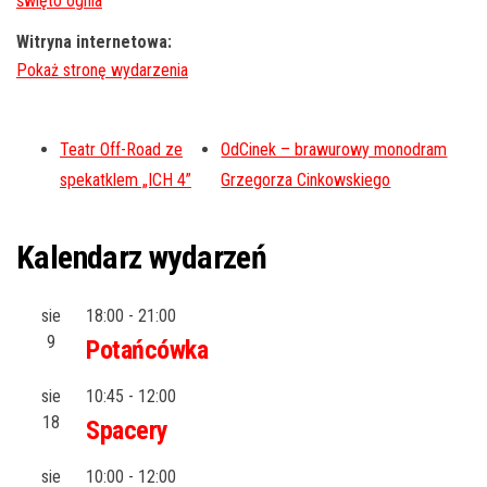
święto ognia
Witryna internetowa:
Teatr Off-Road ze
OdCinek – brawurowy monodram
spekatklem „ICH 4”
Grzegorza Cinkowskiego
Kalendarz wydarzeń
sie
18:00
-
21:00
9
Potańcówka
sie
10:45
-
12:00
18
Spacery
sie
10:00
-
12:00