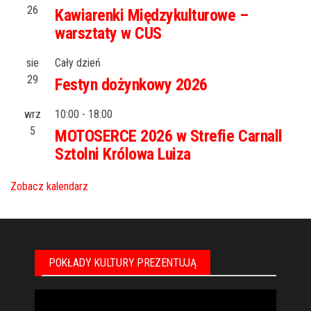
26
Kawiarenki Międzykulturowe –
warsztaty w CUS
sie
Cały dzień
29
Festyn dożynkowy 2026
wrz
10:00
-
18:00
5
MOTOSERCE 2026 w Strefie Carnall
Sztolni Królowa Luiza
Zobacz kalendarz
POKŁADY KULTURY PREZENTUJĄ
Odtwarzacz