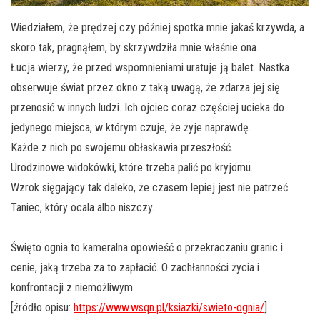
Wiedziałem, że prędzej czy później spotka mnie jakaś krzywda, a
skoro tak, pragnąłem, by skrzywdziła mnie właśnie ona.
Łucja wierzy, że przed wspomnieniami uratuje ją balet. Nastka
obserwuje świat przez okno z taką uwagą, że zdarza jej się
przenosić w innych ludzi. Ich ojciec coraz częściej ucieka do
jedynego miejsca, w którym czuje, że żyje naprawdę.
Każde z nich po swojemu obłaskawia przeszłość.
Urodzinowe widokówki, które trzeba palić po kryjomu.
Wzrok sięgający tak daleko, że czasem lepiej jest nie patrzeć.
Taniec, który ocala albo niszczy.
Święto ognia to kameralna opowieść o przekraczaniu granic i
cenie, jaką trzeba za to zapłacić. O zachłanności życia i
konfrontacji z niemożliwym.
[źródło opisu:
https://www.wsqn.pl/ksiazki/swieto-ognia/
]