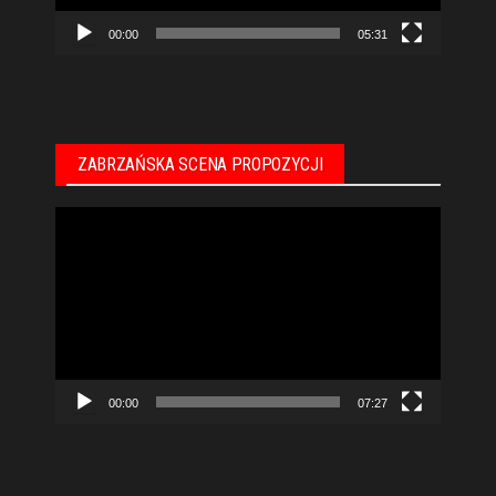
00:00
05:31
ZABRZAŃSKA SCENA PROPOZYCJI
Odtwarzacz
video
00:00
07:27