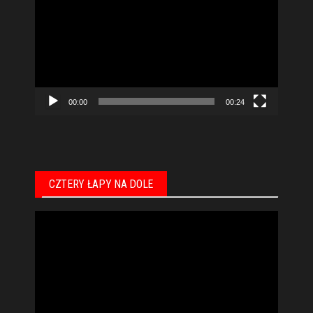
video
00:00
00:24
CZTERY ŁAPY NA DOLE
Odtwarzacz
video