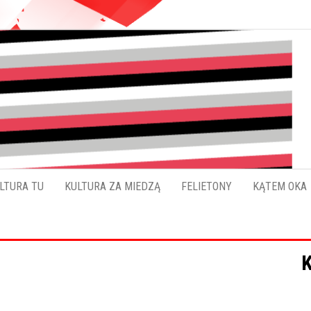
Pokładykultury.eu
Zabrzański
szybowskaz
wydarzeń
LTURA TU
KULTURA ZA MIEDZĄ
FELIETONY
KĄTEM OKA
K