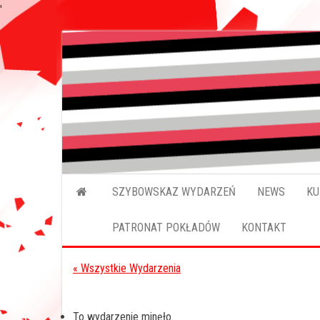
'
Przejdź
do
treści
SZYBOWSKAZ WYDARZEŃ
NEWS
KU
PATRONAT POKŁADÓW
KONTAKT
« Wszystkie Wydarzenia
To wydarzenie minęło.