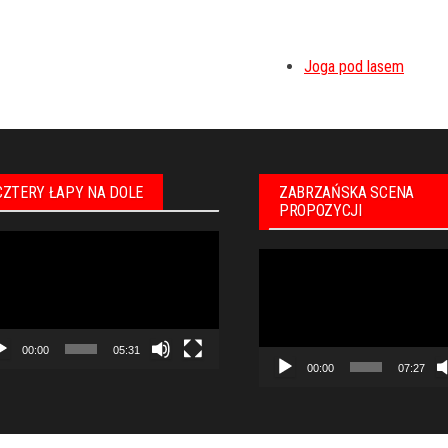
Joga pod lasem
CZTERY ŁAPY NA DOLE
ZABRZAŃSKA SCENA
PROPOZYCJI
warzacz
Odtwarzacz
eo
video
00:00
05:31
00:00
07:27