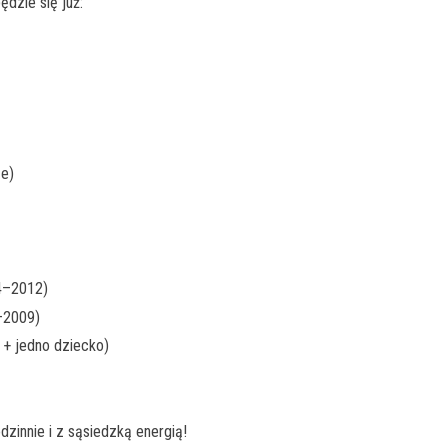
dzie się już:
ze)
4–2012)
–2009)
 + jedno dziecko)
dzinnie i z sąsiedzką energią!