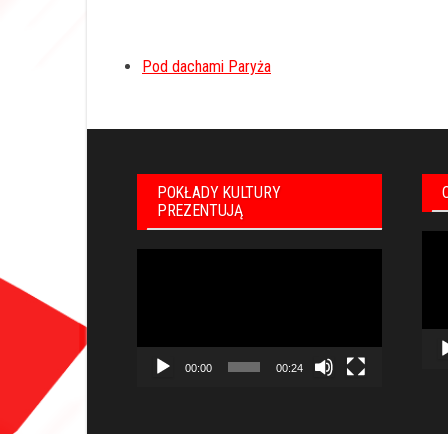
Pod dachami Paryża
POKŁADY KULTURY
PREZENTUJĄ
Odt
Odtwarzacz
vid
video
00:00
00:24