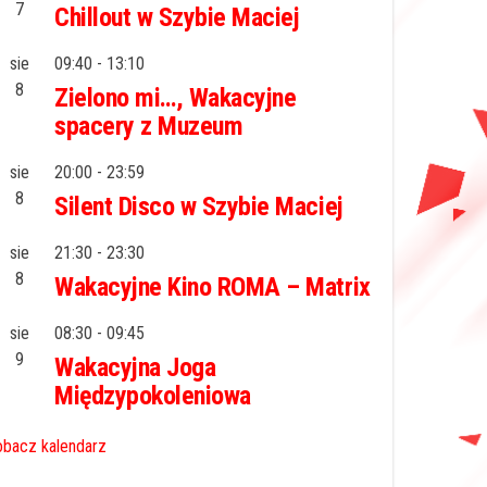
7
Chillout w Szybie Maciej
sie
09:40
-
13:10
8
Zielono mi…, Wakacyjne
spacery z Muzeum
sie
20:00
-
23:59
8
Silent Disco w Szybie Maciej
sie
21:30
-
23:30
8
Wakacyjne Kino ROMA – Matrix
sie
08:30
-
09:45
9
Wakacyjna Joga
Międzypokoleniowa
bacz kalendarz