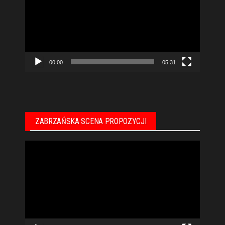
00:00
05:31
ZABRZAŃSKA SCENA PROPOZYCJI
Odtwarzacz
video