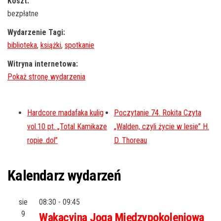
Koszt:
bezpłatne
Wydarzenie Tagi:
biblioteka
,
książki
,
spotkanie
Witryna internetowa:
Hardcore madafaka kulig
Poczytanie 74. Rokita Czyta
vol.10 pt. „Total Kamikaze
„Walden, czyli życie w lesie” H.
ropie..dol”
D. Thoreau
Kalendarz wydarzeń
sie
08:30
-
09:45
9
Wakacyjna Joga Międzypokoleniowa