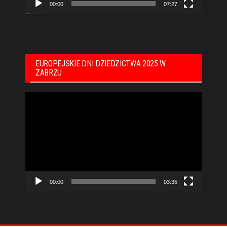
00:00
07:27
EUROPEJSKIE DNI DZIEDZICTWA 2025 W
ZABRZU
Odtwarzacz
video
00:00
03:35