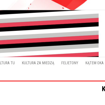
Pokładykultury.eu
Zabrzański
szybowskaz
wydarzeń
LTURA TU
KULTURA ZA MIEDZĄ
FELIETONY
KĄTEM OKA
K