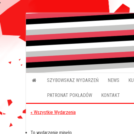
'
Przejdź
do
treści
SZYBOWSKAZ WYDARZEŃ
NEWS
KU
PATRONAT POKŁADÓW
KONTAKT
« Wszystkie Wydarzenia
To wydarzenie minęło.