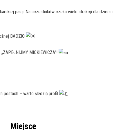
arskiej pasji. Na uczestników czeka wiele atrakcji dla dzieci i
 nożnej BADZIO
m: „ZAPEŁNIJMY MICKIEWICZA”!
 postach – warto śledzić profil
Miejsce