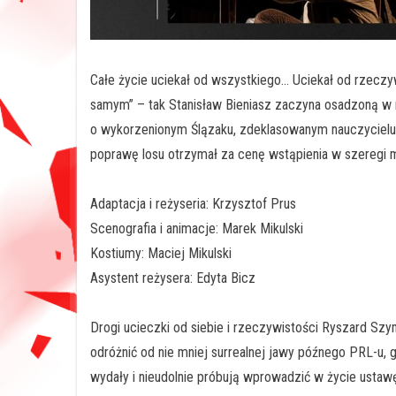
Całe życie uciekał od wszystkiego… Uciekał od rzeczy
samym” – tak Stanisław Bieniasz zaczyna osadzoną w 
o wykorzenionym Ślązaku, zdeklasowanym nauczycielu,
poprawę losu otrzymał za cenę wstąpienia w szeregi mil
Adaptacja i reżyseria: Krzysztof Prus
Scenografia i animacje: Marek Mikulski
Kostiumy: Maciej Mikulski
Asystent reżysera: Edyta Bicz
Drogi ucieczki od siebie i rzeczywistości Ryszard Szym
odróżnić od nie mniej surrealnej jawy późnego PRL-u,
wydały i nieudolnie próbują wprowadzić w życie usta