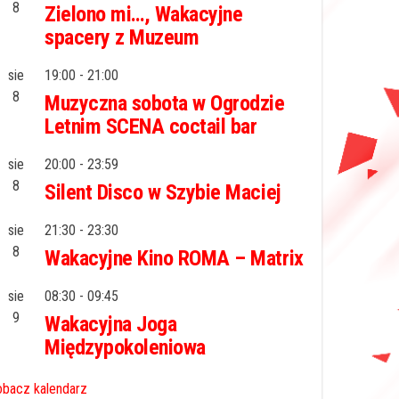
8
Zielono mi…, Wakacyjne
spacery z Muzeum
sie
19:00
-
21:00
8
Muzyczna sobota w Ogrodzie
Letnim SCENA coctail bar
sie
20:00
-
23:59
8
Silent Disco w Szybie Maciej
sie
21:30
-
23:30
8
Wakacyjne Kino ROMA – Matrix
sie
08:30
-
09:45
9
Wakacyjna Joga
Międzypokoleniowa
bacz kalendarz