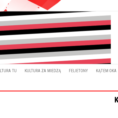
Pokładykultury.eu
Zabrzański
szybowskaz
wydarzeń
LTURA TU
KULTURA ZA MIEDZĄ
FELIETONY
KĄTEM OKA
K