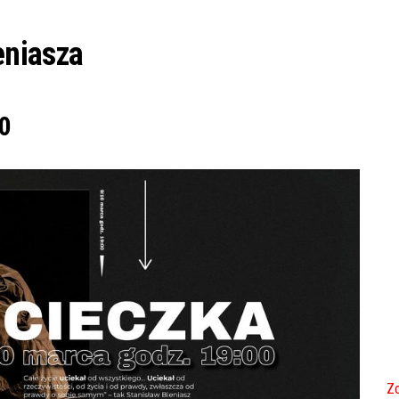
eniasza
0
Zo