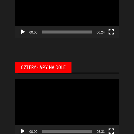
00:00
00:24
CZTERY ŁAPY NA DOLE
Odtwarzacz
video
00:00
05:31