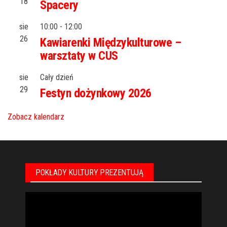
18
Spacery
sie
10:00
-
12:00
26
Kawiarenki Międzykulturowe –
warsztaty w CUS
sie
Cały dzień
29
Festyn dożynkowy 2026
Zobacz kalendarz
POKŁADY KULTURY PREZENTUJĄ
Odtwarzacz
video