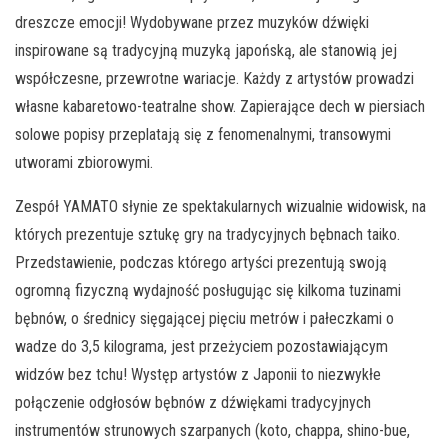
dreszcze emocji! Wydobywane przez muzyków dźwięki
inspirowane są tradycyjną muzyką japońską, ale stanowią jej
współczesne, przewrotne wariacje. Każdy z artystów prowadzi
własne kabaretowo-teatralne show. Zapierające dech w piersiach
solowe popisy przeplatają się z fenomenalnymi, transowymi
utworami zbiorowymi.
Zespół YAMATO słynie ze spektakularnych wizualnie widowisk, na
których prezentuje sztukę gry na tradycyjnych bębnach taiko.
Przedstawienie, podczas którego artyści prezentują swoją
ogromną fizyczną wydajność posługując się kilkoma tuzinami
bębnów, o średnicy sięgającej pięciu metrów i pałeczkami o
wadze do 3,5 kilograma, jest przeżyciem pozostawiającym
widzów bez tchu! Występ artystów z Japonii to niezwykłe
połączenie odgłosów bębnów z dźwiękami tradycyjnych
instrumentów strunowych szarpanych (koto, chappa, shino-bue,