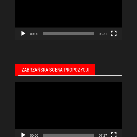
00:00
05:31
ZABRZAŃSKA SCENA PROPOZYCJI
Odtwarzacz
video
00:00
07:27