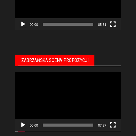
00:00
05:31
ZABRZAŃSKA SCENA PROPOZYCJI
Odtwarzacz
video
00:00
07:27