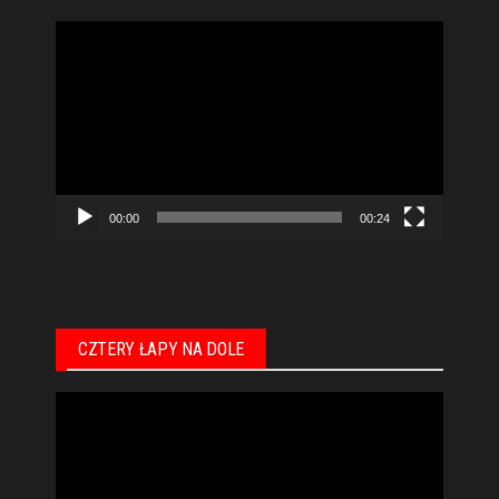
Odtwarzacz
video
00:00
00:24
CZTERY ŁAPY NA DOLE
Odtwarzacz
video