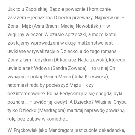
Jak to u Zapolskiej. Będzie poważnie i komicznie
zarazem – jednak los Dziecka przeważy. Najpierw oni –
Żona i Mąż (Anna Braun i Maciej Nowobilski) – w
wigilijny wieczór. W czasie sprzeczki, a może kłótni
zostajemy wprowadzeni w akcję: małżeństwo jest
uwikłane w rywalizację o Dziecko, a do tego romans
Żony z tym Fedyckim (Arkadiusz Nadarzewski), którego
uwielbia też Wdowa (Sandra Zowada) – to u niej On
wynajmuje pokój. Panna Mania (Julia Krzywicka),
natomiast rada by pocieszyć Męża – czy
bezinteresownie? Bo na Fedyckim już się onegdaj była
poznała … – uwiódł ją kiedyś. A Dziecko? Właśnie. Chyba
tylko Dziecko (Mandragora) ma tutaj naprawdę poważną
rolę, bez zabaw w komedię…
W. Frąckowiak jako Mandragora jest cudnie dekadencka,