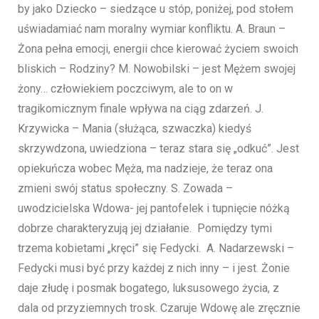
by jako Dziecko – siedzące u stóp, poniżej, pod stołem
uświadamiać nam moralny wymiar konfliktu. A. Braun –
Żona pełna emocji, energii chce kierować życiem swoich
bliskich – Rodziny? M. Nowobilski – jest Mężem swojej
żony… człowiekiem poczciwym, ale to on w
tragikomicznym finale wpływa na ciąg zdarzeń. J.
Krzywicka – Mania (służąca, szwaczka) kiedyś
skrzywdzona, uwiedziona – teraz stara się „odkuć”. Jest
opiekuńcza wobec Męża, ma nadzieje, że teraz ona
zmieni swój status społeczny. S. Zowada –
uwodzicielska Wdowa- jej pantofelek i tupnięcie nóżką
dobrze charakteryzują jej działanie. Pomiędzy tymi
trzema kobietami „kręci” się Fedycki. A. Nadarzewski –
Fedycki musi być przy każdej z nich inny – i jest. Żonie
daje złudę i posmak bogatego, luksusowego życia, z
dala od przyziemnych trosk. Czaruje Wdowę ale zręcznie