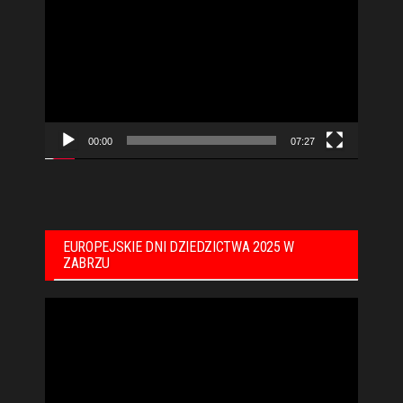
video
00:00
07:27
EUROPEJSKIE DNI DZIEDZICTWA 2025 W
ZABRZU
Odtwarzacz
video