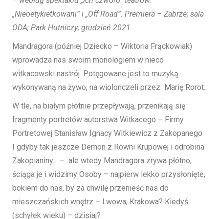
– według spektaklu „Ich czworo” teatrów:
„Nieoetykietkowani” i „Off Road”. Premiera – Zabrze; sala
ODA; Park Hutniczy; grudzień 2021.
Mandragora (później Dziecko – Wiktoria Frąckowiak)
wprowadza nas swoim monologiem w nieco
witkacowski nastrój. Potęgowane jest to muzyką
wykonywaną na żywo, na wiolonczeli przez Marię Rorot.
W tle, na białym płótnie przepływają, przenikają się
fragmenty portretów autorstwa Witkacego – Firmy
Portretowej Stanisław Ignacy Witkiewicz z Zakopanego.
I gdyby tak jeszcze Demon z Równi Krupowej i odrobina
Zakopianiny… – ale wtedy Mandragora zrywa płótno,
ściąga je i widzimy Osoby – najpierw lekko przysłonięte,
bokiem do nas, by za chwilę przenieść nas do
mieszczańskich wnętrz – Lwowa, Krakowa? Kiedyś
(schyłek wieku) – dzisiaj?