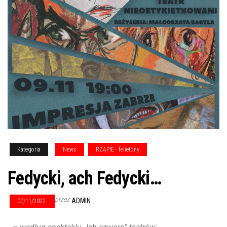
Kategoria
News
RZĄPIE - felietony
Fedycki, ach Fedycki…
przez
ADMIN
07/11/2022