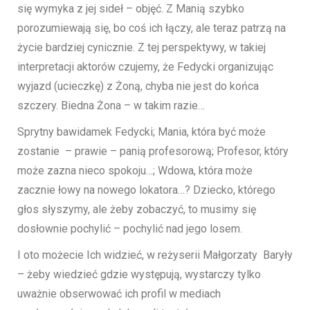
się wymyka z jej sideł – objęć. Z Manią szybko
porozumiewają się, bo coś ich łączy, ale teraz patrzą na
życie bardziej cynicznie. Z tej perspektywy, w takiej
interpretacji aktorów czujemy, że Fedycki organizując
wyjazd (ucieczkę) z Żoną, chyba nie jest do końca
szczery. Biedna Żona – w takim razie…
Sprytny bawidamek Fedycki; Mania, która być może
zostanie – prawie – panią profesorową; Profesor, który
może zazna nieco spokoju…; Wdowa, która może
zacznie łowy na nowego lokatora…? Dziecko, którego
głos słyszymy, ale żeby zobaczyć, to musimy się
dosłownie pochylić – pochylić nad jego losem.
I oto możecie Ich widzieć, w reżyserii Małgorzaty Baryły
– żeby wiedzieć gdzie występują, wystarczy tylko
uważnie obserwować ich profil w mediach