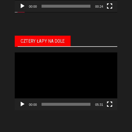
00:00
00:24
CZTERY ŁAPY NA DOLE
Odtwarzacz
video
00:00
05:31