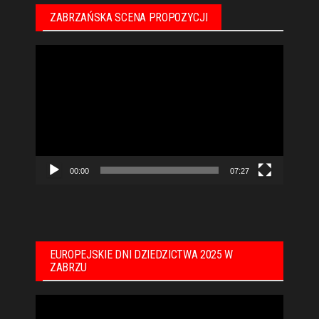
ZABRZAŃSKA SCENA PROPOZYCJI
Odtwarzacz
video
00:00
07:27
EUROPEJSKIE DNI DZIEDZICTWA 2025 W
ZABRZU
Odtwarzacz