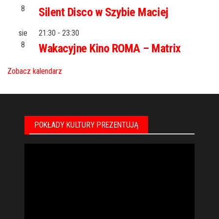
8
Silent Disco w Szybie Maciej
sie
21:30
-
23:30
8
Wakacyjne Kino ROMA – Matrix
Zobacz kalendarz
POKŁADY KULTURY PREZENTUJĄ
Odtwarzacz
video