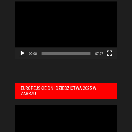
Odtwarzacz
video
00:00
07:27
EUROPEJSKIE DNI DZIEDZICTWA 2025 W
ZABRZU
Odtwarzacz
video