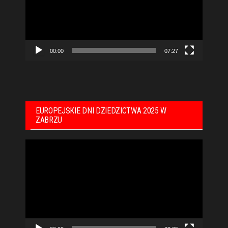
00:00
07:27
EUROPEJSKIE DNI DZIEDZICTWA 2025 W
ZABRZU
Odtwarzacz
video