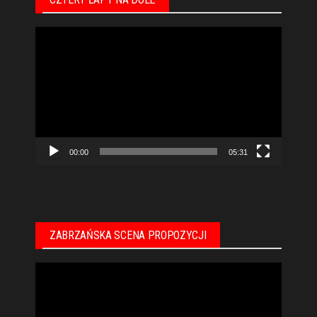
Odtwarzacz
video
00:00
05:31
ZABRZAŃSKA SCENA PROPOZYCJI
Odtwarzacz
video