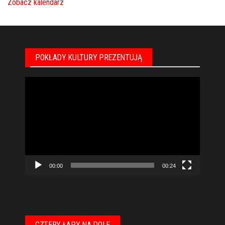
Zobacz kalendarz
POKŁADY KULTURY PREZENTUJĄ
Odtwarzacz
video
00:00
00:24
CZTERY ŁAPY NA DOLE