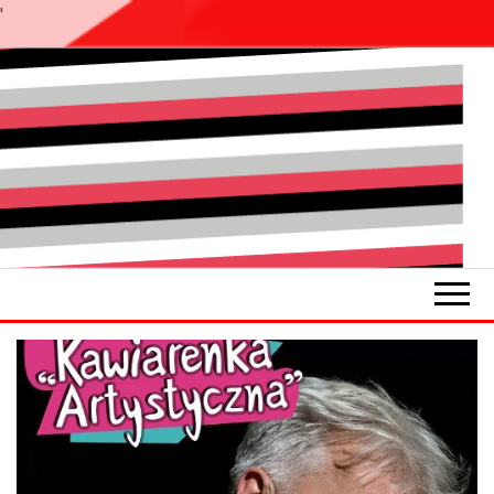
'
Pokładykultury.eu
Zabrzański
szybowskaz
wydarzeń