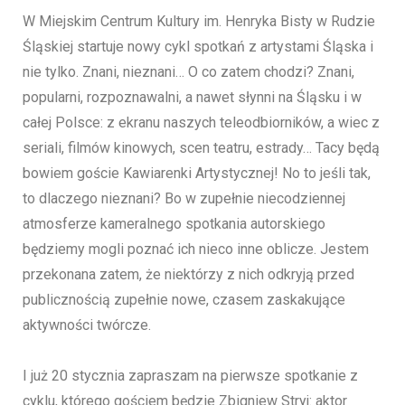
W Miejskim Centrum Kultury im. Henryka Bisty w Rudzie
Śląskiej startuje nowy cykl spotkań z artystami Śląska i
nie tylko. Znani, nieznani… O co zatem chodzi? Znani,
popularni, rozpoznawalni, a nawet słynni na Śląsku i w
całej Polsce: z ekranu naszych teleodbiorników, a wiec z
seriali, filmów kinowych, scen teatru, estrady… Tacy będą
bowiem goście Kawiarenki Artystycznej! No to jeśli tak,
to dlaczego nieznani? Bo w zupełnie niecodziennej
atmosferze kameralnego spotkania autorskiego
będziemy mogli poznać ich nieco inne oblicze. Jestem
przekonana zatem, że niektórzy z nich odkryją przed
publicznością zupełnie nowe, czasem zaskakujące
aktywności twórcze.
I już 20 stycznia zapraszam na pierwsze spotkanie z
cyklu, którego gościem będzie Zbigniew Stryj: aktor