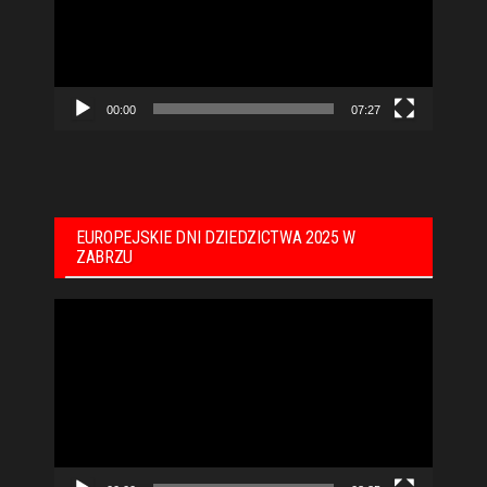
00:00
07:27
EUROPEJSKIE DNI DZIEDZICTWA 2025 W
ZABRZU
Odtwarzacz
video