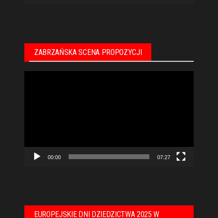
ZABRZAŃSKA SCENA PROPOZYCJI
Odtwarzacz
video
00:00
07:27
EUROPEJSKIE DNI DZIEDZICTWA 2025 W