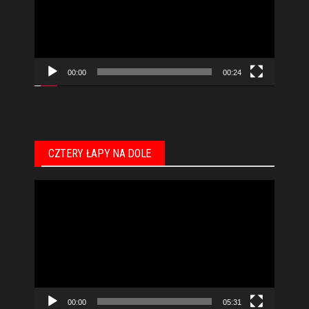
00:00
00:24
CZTERY ŁAPY NA DOLE
Odtwarzacz
video
00:00
05:31