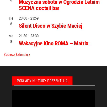
8
Muzyczna sobota w Ogrodzie Letnim
SCENA coctail bar
sie
20:00
-
23:59
8
Silent Disco w Szybie Maciej
sie
21:30
-
23:30
8
Wakacyjne Kino ROMA – Matrix
Zobacz kalendarz
POKŁADY KULTURY PREZENTUJĄ
Odtwarzacz
video