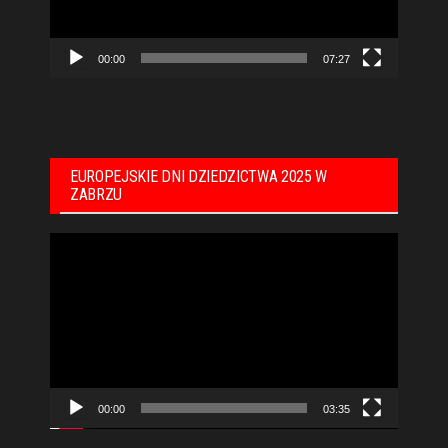
00:00
07:27
EUROPEJSKIE DNI DZIEDZICTWA 2025 W
ZABRZU
Odtwarzacz
video
00:00
03:35