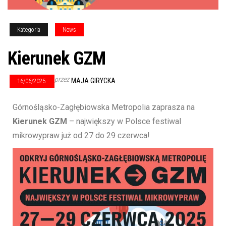
Kategoria
News
Kierunek GZM
przez
MAJA GIRYCKA
16/06/2025
Górnośląsko-Zagłębiowska Metropolia zaprasza na
Kierunek GZM
– największy w Polsce festiwal
mikrowypraw już od 27 do 29 czerwca!