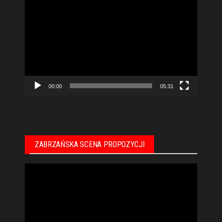
Odtwarzacz
video
00:00
05:31
ZABRZAŃSKA SCENA PROPOZYCJI
Odtwarzacz
video