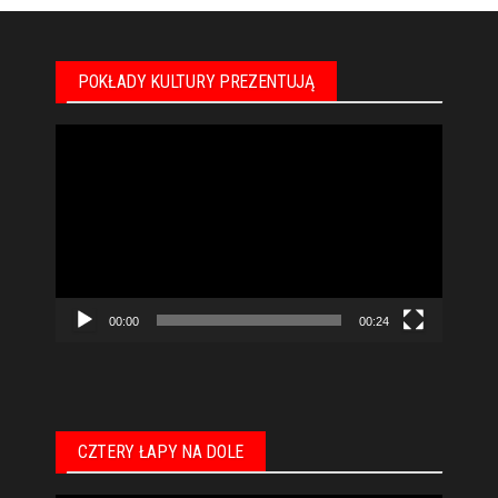
POKŁADY KULTURY PREZENTUJĄ
Odtwarzacz
video
00:00
00:24
CZTERY ŁAPY NA DOLE