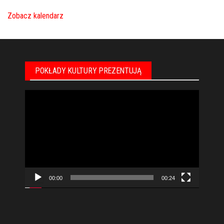
Zobacz kalendarz
POKŁADY KULTURY PREZENTUJĄ
Odtwarzacz
video
00:00
00:24