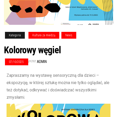
Kategoria
Kultura za miedzą
News
Kolorowy węgiel
przez
ADMIN
07/10/2025
Zapraszamy na wystawę sensoryczną dla dzieci –
ekspozycję, w której sztukę można nie tylko oglądać, ale
też dotykać, odkrywać i doświadczać wszystkimi
zmysłami.