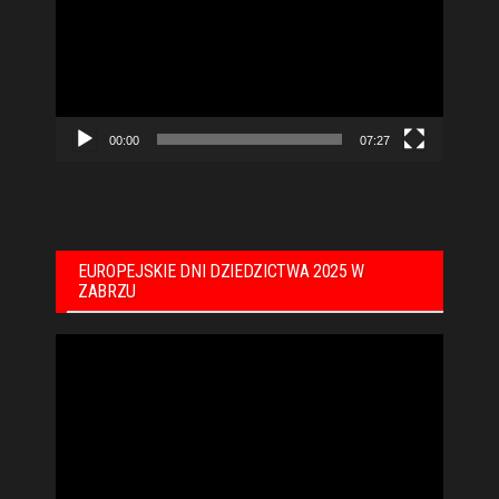
00:00
07:27
EUROPEJSKIE DNI DZIEDZICTWA 2025 W
ZABRZU
Odtwarzacz
video