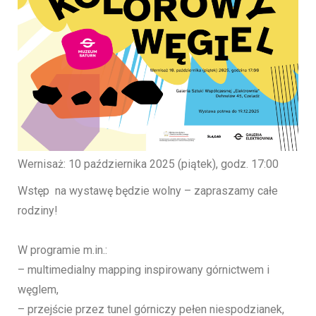
Wernisaż: 10 października 2025 (piątek), godz. 17:00
Wstęp na wystawę będzie wolny – zapraszamy całe
rodziny!
W programie m.in.:
– multimedialny mapping inspirowany górnictwem i
węglem,
– przejście przez tunel górniczy pełen niespodzianek,