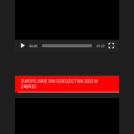
video
00:00
07:27
EUROPEJSKIE DNI DZIEDZICTWA 2025 W
ZABRZU
Odtwarzacz
video