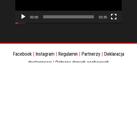
00:00
03:35
Facebook
|
Instagram
|
Regulamin
|
Partnerzy
|
Deklaracja
dostepnosci
|
Ochrona danych osobowych