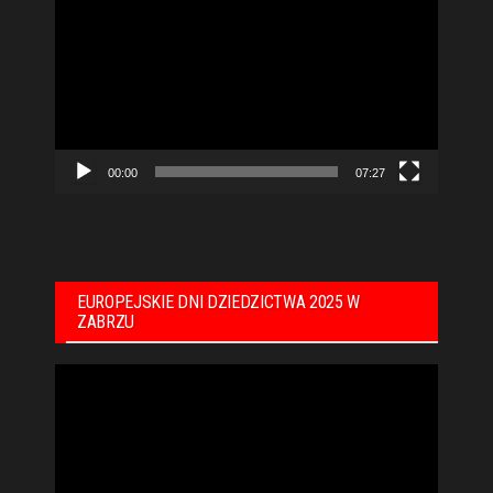
video
00:00
07:27
EUROPEJSKIE DNI DZIEDZICTWA 2025 W
ZABRZU
Odtwarzacz
video