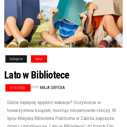
Kategoria
News
Lato w Bibliotece
przez
MAJA GIRYCKA
01/07/2022
Gdzie najlepiej spędzić wakacje? Oczywiście w
towarzystwie książek, tworząc niesamowite rzeczy. W
lipcu Miejska Biblioteka Publiczna w Zabrzu zaprasza
dzieci i młodzież na „Lato w Bibliotece” do trzech Filii.