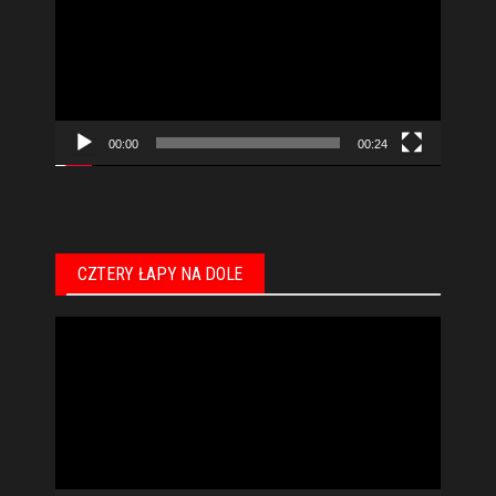
00:00
00:24
CZTERY ŁAPY NA DOLE
Odtwarzacz
video