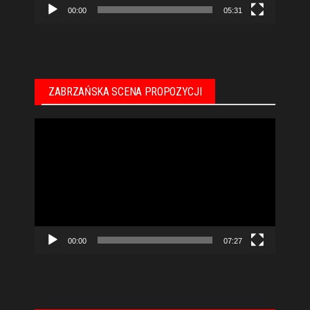
00:00
05:31
ZABRZAŃSKA SCENA PROPOZYCJI
Odtwarzacz
video
00:00
07:27