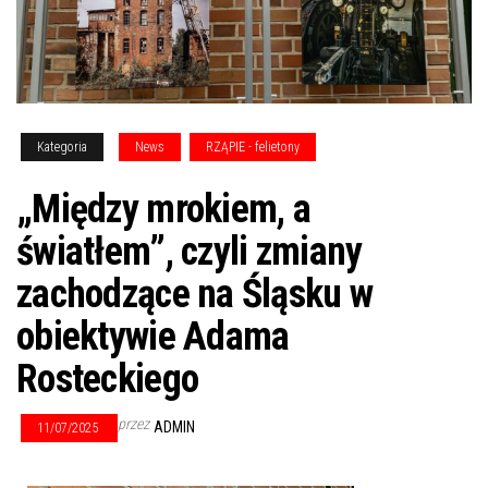
Kategoria
News
RZĄPIE - felietony
„Między mrokiem, a
światłem”, czyli zmiany
zachodzące na Śląsku w
obiektywie Adama
Rosteckiego
przez
ADMIN
11/07/2025