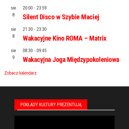
sie
20:00
-
23:59
8
Silent Disco w Szybie Maciej
sie
21:30
-
23:30
8
Wakacyjne Kino ROMA – Matrix
sie
08:30
-
09:45
9
Wakacyjna Joga Międzypokoleniowa
Zobacz kalendarz
POKŁADY KULTURY PREZENTUJĄ
Odtwarzacz
video