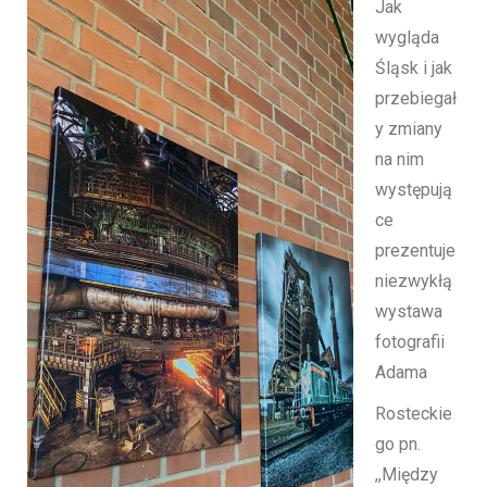
Jak
wygląda
Śląsk i jak
przebiegał
y zmiany
na nim
występują
ce
prezentuje
niezwykłą
wystawa
fotografii
Adama
Rosteckie
go pn.
,,Między