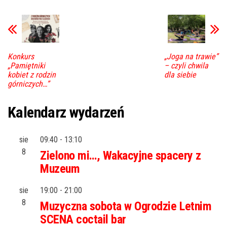
Konkurs
„Joga na trawie”
„Pamiętniki
– czyli chwila
kobiet z rodzin
dla siebie
górniczych…”
Kalendarz wydarzeń
sie
09:40
-
13:10
8
Zielono mi…, Wakacyjne spacery z
Muzeum
sie
19:00
-
21:00
8
Muzyczna sobota w Ogrodzie Letnim
SCENA coctail bar