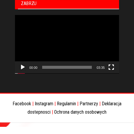
ZABRZU
Odtwarzacz
video
00:00
03:35
Facebook
|
Instagram
|
Regulamin
|
Partnerzy
|
Deklaracja
dostepnosci
|
Ochrona danych osobowych