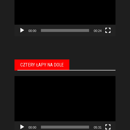
00:00
00:24
CZTERY ŁAPY NA DOLE
Odtwarzacz
video
00:00
05:31