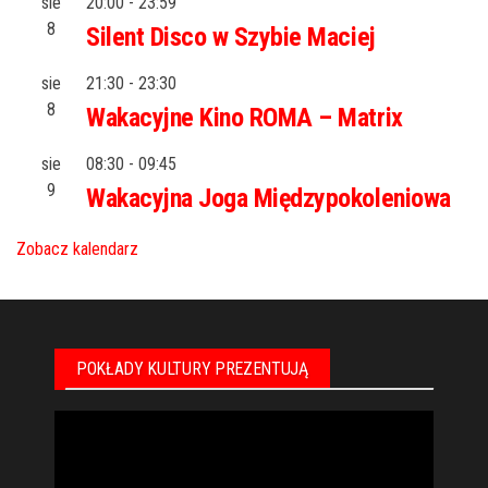
sie
20:00
-
23:59
8
Silent Disco w Szybie Maciej
sie
21:30
-
23:30
8
Wakacyjne Kino ROMA – Matrix
sie
08:30
-
09:45
9
Wakacyjna Joga Międzypokoleniowa
Zobacz kalendarz
POKŁADY KULTURY PREZENTUJĄ
Odtwarzacz
video