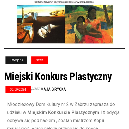
Kategoria
News
Miejski Konkurs Plastyczny
przez
MAJA GIRYCKA
06/09/2024
Młodzieżowy Dom Kultury nr 2 w Zabrzu zaprasza do
udziału w
Miejskim Konkursie Plastycznym
. IX edycja
odbywa się pod hasłem „Zostań mistrzem Kopii
malarskiej”. Prace należy przynosić do końca