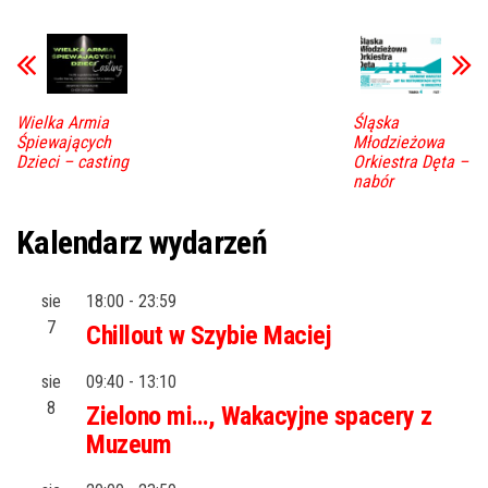
Wielka Armia
Śląska
Śpiewających
Młodzieżowa
Dzieci – casting
Orkiestra Dęta –
nabór
Kalendarz wydarzeń
sie
18:00
-
23:59
7
Chillout w Szybie Maciej
sie
09:40
-
13:10
8
Zielono mi…, Wakacyjne spacery z
Muzeum