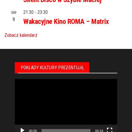
sie
21:30
-
23:30
8
Wakacyjne Kino ROMA – Matrix
Zobacz kalendarz
POKŁADY KULTURY PREZENTUJĄ
Odtwarzacz
video
00:00
00:24