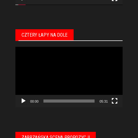
CZTERY ŁAPY NA DOLE
Odtwarzacz
video
00:00
05:31
ZABRZAŃSKA SCENA PROPOZYCJI