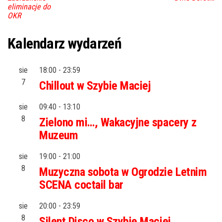
eliminacje do
OKR
Kalendarz wydarzeń
sie
18:00
-
23:59
7
Chillout w Szybie Maciej
sie
09:40
-
13:10
8
Zielono mi…, Wakacyjne spacery z
Muzeum
sie
19:00
-
21:00
8
Muzyczna sobota w Ogrodzie Letnim
SCENA coctail bar
sie
20:00
-
23:59
8
Silent Disco w Szybie Maciej