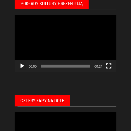
POKŁADY KULTURY PREZENTUJĄ
Odtwarzacz
video
00:00
00:24
CZTERY ŁAPY NA DOLE
Odtwarzacz
video