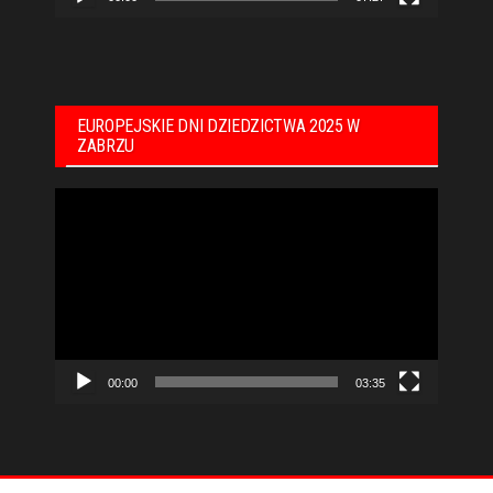
EUROPEJSKIE DNI DZIEDZICTWA 2025 W
ZABRZU
Odtwarzacz
video
00:00
03:35