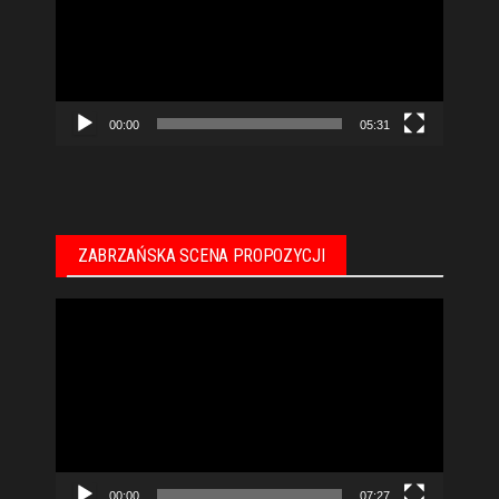
00:00
05:31
ZABRZAŃSKA SCENA PROPOZYCJI
Odtwarzacz
video
00:00
07:27