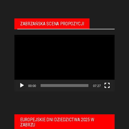
ZABRZAŃSKA SCENA PROPOZYCJI
Odtwarzacz
video
00:00
07:27
EUROPEJSKIE DNI DZIEDZICTWA 2025 W
ZABRZU