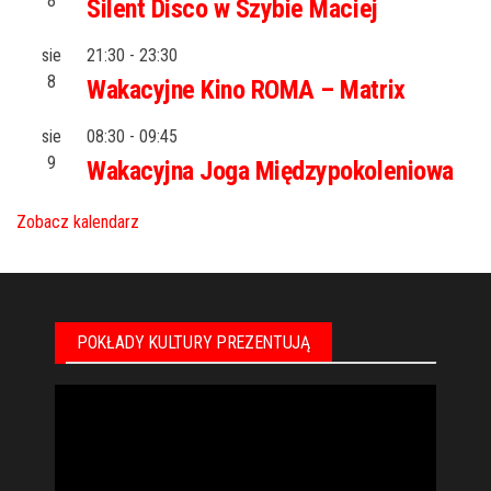
8
Silent Disco w Szybie Maciej
sie
21:30
-
23:30
8
Wakacyjne Kino ROMA – Matrix
sie
08:30
-
09:45
9
Wakacyjna Joga Międzypokoleniowa
Zobacz kalendarz
POKŁADY KULTURY PREZENTUJĄ
Odtwarzacz
video