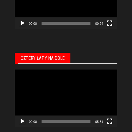
00:00
00:24
CZTERY ŁAPY NA DOLE
Odtwarzacz
video
00:00
05:31