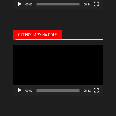
00:00
00:24
CZTERY ŁAPY NA DOLE
Odtwarzacz
video
00:00
05:31