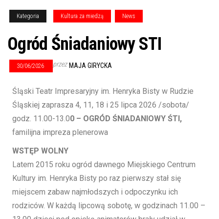
Kategoria
Kultura za miedzą
News
Ogród Śniadaniowy STI
przez
MAJA GIRYCKA
30/06/2026
Śląski Teatr Impresaryjny im. Henryka Bisty w Rudzie
Śląskiej zaprasza 4, 11, 18 i 25 lipca 2026 /sobota/
godz. 11.00-13.0
0 – OGRÓD ŚNIADANIOWY ŚTI,
familijna impreza plenerowa
WSTĘP WOLNY
Latem 2015 roku ogród dawnego Miejskiego Centrum
Kultury im. Henryka Bisty po raz pierwszy stał się
miejscem zabaw najmłodszych i odpoczynku ich
rodziców. W każdą lipcową sobotę, w godzinach 11.00 –