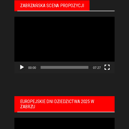
ZABRZAŃSKA SCENA PROPOZYCJI
Odtwarzacz
video
00:00
07:27
EUROPEJSKIE DNI DZIEDZICTWA 2025 W
ZABRZU
Odtwarzacz