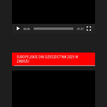
00:00
07:27
EUROPEJSKIE DNI DZIEDZICTWA 2025 W
ZABRZU
Odtwarzacz
video