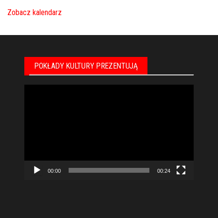
Zobacz kalendarz
POKŁADY KULTURY PREZENTUJĄ
Odtwarzacz
video
00:00
00:24