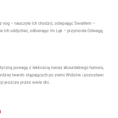
z nóg – nauczyła Ich chodzić, oślepiając Światłem –
ła Ich oddychać, odbierając Im Lęk – przyniosła Odwagę,
.
tyczną powagę z lekkością nieraz absurdalnego humoru,
ardziej twardo stąpających po ziemi Widzów i pozostawi
acji jeszcze przez wiele dni…
l