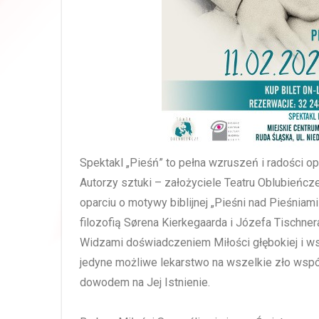
Spektakl „Pieśń” to pełna wzruszeń i radości op
Autorzy sztuki – założyciele Teatru Oblubieńc
oparciu o motywy biblijnej „Pieśni nad Pieśnia
filozofią Sørena Kierkegaarda i Józefa Tischner
Widzami doświadczeniem Miłości głębokiej i ws
jedyne możliwe lekarstwo na wszelkie zło wspó
dowodem na Jej Istnienie.