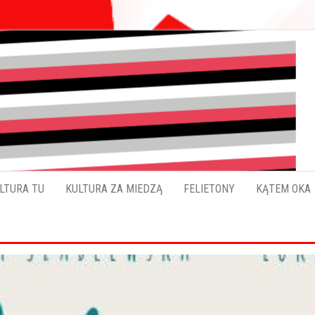
Pokładykultury.eu
Zabrzański
szybowskaz
wydarzeń
LTURA TU
KULTURA ZA MIEDZĄ
FELIETONY
KĄTEM OKA