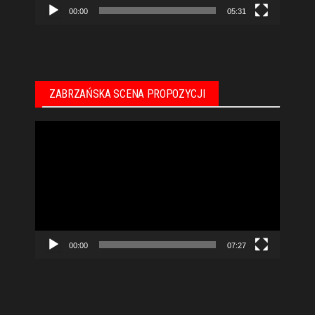
00:00
05:31
ZABRZAŃSKA SCENA PROPOZYCJI
Odtwarzacz
video
00:00
07:27