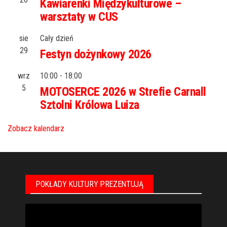
Kawiarenki Międzykulturowe –
warsztaty w CUS
sie
Cały dzień
29
Festyn dożynkowy 2026
wrz
10:00
-
18:00
5
MOTOSERCE 2026 w Strefie Carnall
Sztolni Królowa Luiza
Zobacz kalendarz
POKŁADY KULTURY PREZENTUJĄ
Odtwarzacz
video