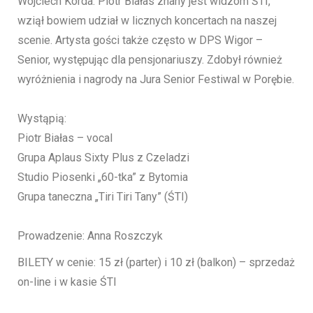
Wojciech Korda. Piotr Białas znany jest widzom ŚTI,
wziął bowiem udział w licznych koncertach na naszej
scenie. Artysta gości także często w DPS Wigor –
Senior, występując dla pensjonariuszy. Zdobył również
wyróżnienia i nagrody na Jura Senior Festiwal w Porębie.
Wystąpią:
Piotr Białas – vocal
Grupa Aplaus Sixty Plus z Czeladzi
Studio Piosenki „60-tka” z Bytomia
Grupa taneczna „Tiri Tiri Tany” (ŚTI)
Prowadzenie: Anna Roszczyk
BILETY w cenie: 15 zł (parter) i 10 zł (balkon) – sprzedaż
on-line i w kasie ŚTI