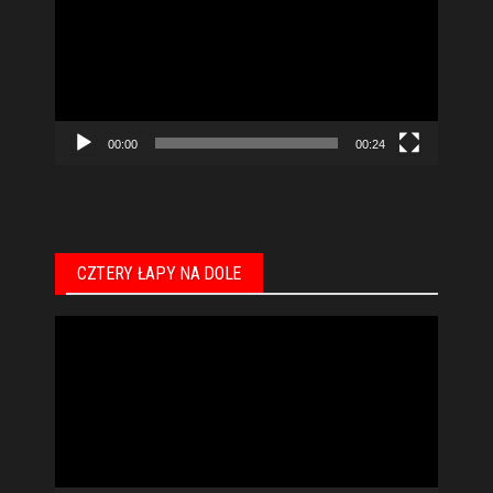
00:00
00:24
CZTERY ŁAPY NA DOLE
Odtwarzacz
video